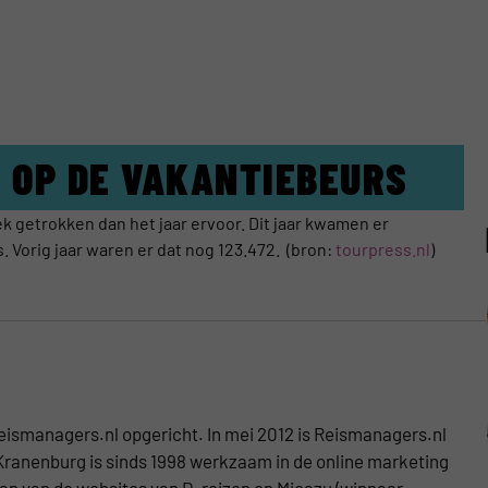
S OP DE VAKANTIEBEURS
ek getrokken dan het jaar ervoor. Dit jaar kwamen er
Vorig jaar waren er dat nog 123.472. (bron:
tourpress.nl
)
eismanagers.nl opgericht. In mei 2012 is Reismanagers.nl
Kranenburg is sinds 1998 werkzaam in de online marketing
aan van de websites van D-reizen en Micazu (winnaar