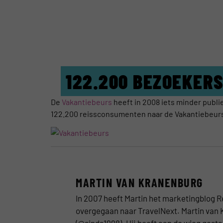
122.200 BEZOEKER
De
Vakantiebeurs
heeft in 2008 iets minder publi
122.200 reissconsumenten naar de Vakantiebeurs. 
MARTIN VAN KRANENBURG
In 2007 heeft Martin het marketingblog R
overgegaan naar TravelNext. Martin van 
(@sinds1998). Hij heeft aan de wieg gest