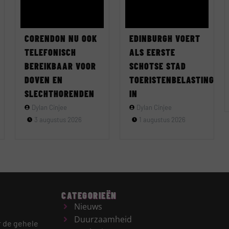
CORENDON NU OOK
EDINBURGH VOERT
TELEFONISCH
ALS EERSTE
BEREIKBAAR VOOR
SCHOTSE STAD
DOVEN EN
TOERISTENBELASTING
SLECHTHORENDEN
IN
Dylan Cinjee
Dylan Cinjee
3 augustus 2026
1 augustus 2026
CATEGORIEËN
Nieuws
Duurzaamheid
r de gehele