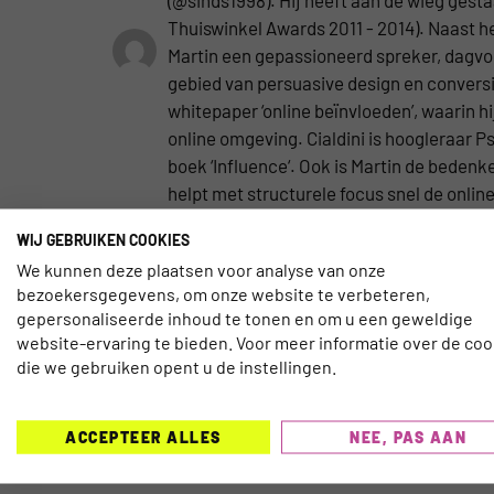
Thuiswinkel Awards 2011 - 2014). Naast he
Martin een gepassioneerd spreker, dagvoor
gebied van persuasive design en conversie
whitepaper ‘online beïnvloeden’, waarin hi
online omgeving. Cialdini is hoogleraar
boek ‘Influence‘. Ook is Martin de beden
helpt met structurele focus snel de onlin
WIJ GEBRUIKEN COOKIES
We kunnen deze plaatsen voor analyse van onze
bezoekersgegevens, om onze website te verbeteren,
gepersonaliseerde inhoud te tonen en om u een geweldige
website-ervaring te bieden. Voor meer informatie over de coo
die we gebruiken opent u de instellingen.
ACCEPTEER ALLES
NEE, PAS AAN