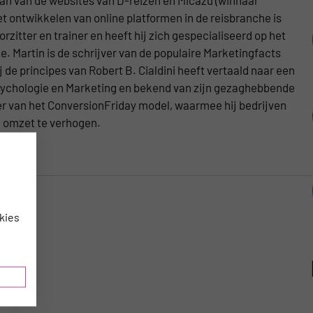
t ontwikkelen van online platformen in de reisbranche is
zitter en trainer en heeft hij zich gespecialiseerd op het
. Martin is de schrijver van de populaire Marketingfacts
j de principes van Robert B. Cialdini heeft vertaald naar een
 Psychologie en Marketing en bekend van zijn gezaghebbende
ker van het ConversionFriday model, waarmee hij bedrijven
e omzet te verhogen.
kies