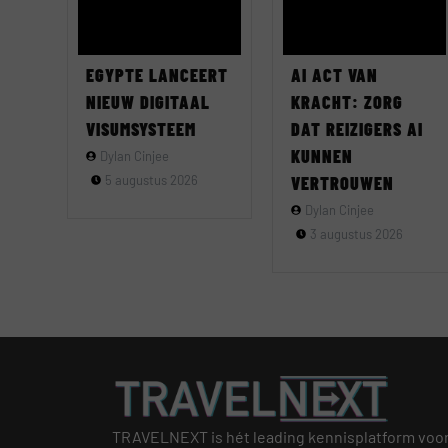
EGYPTE LANCEERT
AI ACT VAN
NIEUW DIGITAAL
KRACHT: ZORG
VISUMSYSTEEM
DAT REIZIGERS AI
KUNNEN
Dylan Cinjee
5 augustus 2026
VERTROUWEN
Dylan Cinjee
3 augustus 2026
TRAVELNEXT is hét leading kennisplatform voo