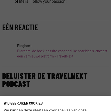
of life is: Follow your passion!
EÉN REACTIE
Pingback:
Bidroom, de boekingssite voor eerlijke hoteldeals lanceert
een vernieuwd platform - TravelNext
BELUISTER DE TRAVELNEXT
PODCAST
WIJ GEBRUIKEN COOKIES
We kunnen deze plaatsen voor analyse van onze