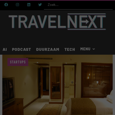
AI
PODCAST
DUURZAAM
TECH
STARTUPS