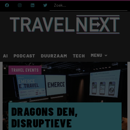
AI
PODCAST
DUURZAAM
TECH
TRAVEL EVENTS
DRAGONS DEN,
DISRUPTIEVE