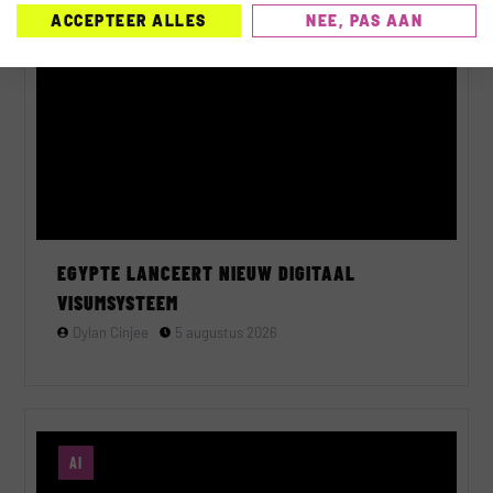
TECHNOLOGIE
ACCEPTEER ALLES
NEE, PAS AAN
EGYPTE LANCEERT NIEUW DIGITAAL
VISUMSYSTEEM
Dylan Cinjee
5 augustus 2026
AI