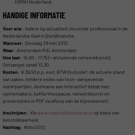
HSMAI Nederland.
HANDIGE INFORMATIE
Voor wie:
Iedere ‘op actualiteit sturende’ professional in de
Nederlandse Gastvrijheidbranche.
Wanneer
: Dinsdag 29 mei 2012
Waar
: Amsterdam RAI, Amsterdam
Hoe laat
: 14.00 – 17.15 (+ afsluitende netwerkborrel).
Ontvangst vanaf 13.30.
Kosten
: € 39,50 p.p. excl. BTW (Inclusief: de actuele stand
van zaken, heldere visies van toon- aangevende
marktpartijen, deelname aan interactief debat met
opiniemakers, koffie/theepauze, netwerkborrel en
presentaties in PDF na afloop van de bijeenkomst)
Inschrijven:
Via
www.hospitalityoutlook.nl
op basis van
beschikbaarheid.
Hashtag:
#hho2012