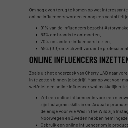
Om nog even terug te komen op wat interessante 
online influencers worden er nog een aantal feitje
91% van de influencers bezocht #storymaker
83% om brands te ontmoeten.
70% om andere influencers te zien.
49% (!!!!) om zich zelf verder te professiona
ONLINE INFLUENCERS INZETTEN
Zoals uit het onderzoek van Cherry LAB naar vor
in te zetten binnen je bedrijf. Maar op wat voor 
wel/niet een online influencer wat makkelijker t
Zet een online influencer in voor een nieu
zijn Instagram skills in om Aruba te promote
de enige voor wie Wes in the Wild zijn Ins
Noorwegen en Zweden hebben hem ingezet 
Gebruik een online influencer om je produc