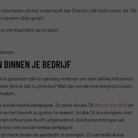
resultaten uit het onderzoek dat Cherry LAB hield onder de 130
s op een rijtje gezet:
s om inspiratie op te doen.
liseren.
 BINNEN JE BEDRIJF
en is gekomen zijn er genoeg redenen om een online influencer
manier doe je dat nu precies? Wat tips om de overweging tussen
e maken.
we social media campagne. Zo zette Aruba TA
Wes in the Wild
en
n en het bereik zo groter te maken. Aruba TA is overigens niet
tagram influences heeft uitgeoefend. Ook bestemmingen als
voor een social media campagne.
t/je merk onder de aandacht te brengen. Zo vertelde Anna