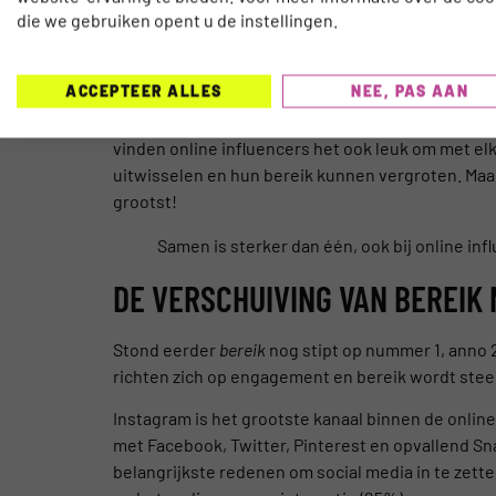
die we gebruiken opent u de instellingen.
Professionaliseren gebeurt bij online influencer
die manier wordt het voor online influencers vee
ACCEPTEER ALLES
NEE, PAS AAN
samenwerking op te zetten. 78% van de online i
belangrijke online influencer. Natuurlijk draait 
vinden online influencers het ook leuk om met e
uitwisselen en hun bereik kunnen vergroten. Maa
grootst!
Samen is sterker dan één, ook bij online inf
DE VERSCHUIVING VAN BEREIK
Stond eerder
bereik
nog stipt op nummer 1, anno
richten zich op engagement en bereik wordt ste
Instagram is het grootste kanaal binnen de onli
met Facebook, Twitter, Pinterest en opvallend Sn
belangrijkste redenen om social media in te zetten