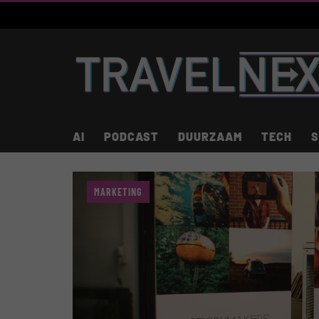
AI
PODCAST
DUURZAAM
TECH
S
MARKETING