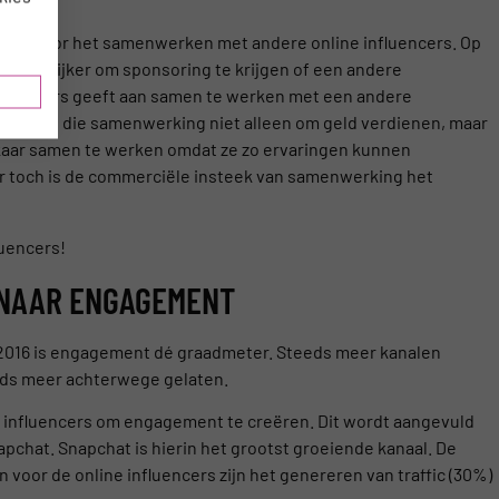
s ook door het samenwerken met andere online influencers. Op
l makkelijker om sponsoring te krijgen of een andere
nfluencers geeft aan samen te werken met een andere
het binnen die samenwerking niet alleen om geld verdienen, maar
lkaar samen te werken omdat ze zo ervaringen kunnen
r toch is de commerciële insteek van samenwerking het
luencers!
 NAAR ENGAGEMENT
 2016 is engagement dé graadmeter. Steeds meer kanalen
eds meer achterwege gelaten.
ne influencers om engagement te creëren. Dit wordt aangevuld
apchat. Snapchat is hierin het grootst groeiende kanaal. De
 voor de online influencers zijn het genereren van traffic (30%)