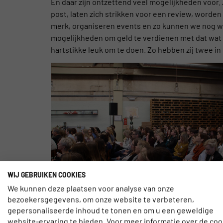
En daar zijn ontzettend veel mogelijkheden voor. 
post, laten zich strikken voor een review, worden
merk, organiseren events en zo kunnen we nog wel
mogelijkheden om geld te verdienen met dat wat h
hartstikke leuk om te doen. Zo hebben zij twee in
WIJ GEBRUIKEN COOKIES
We kunnen deze plaatsen voor analyse van onze
bezoekersgegevens, om onze website te verbeteren,
gepersonaliseerde inhoud te tonen en om u een geweldige
SAMENWERKING IS KEY
website-ervaring te bieden. Voor meer informatie over de coo