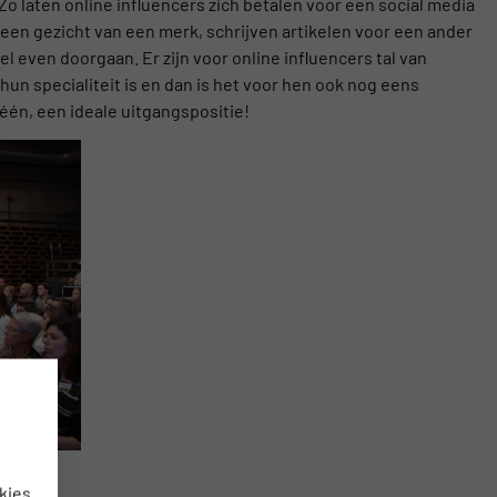
Zo laten online influencers zich betalen voor een social media
 een gezicht van een merk, schrijven artikelen voor een ander
 even doorgaan. Er zijn voor online influencers tal van
un specialiteit is en dan is het voor hen ook nog eens
 één, een ideale uitgangspositie!
kies