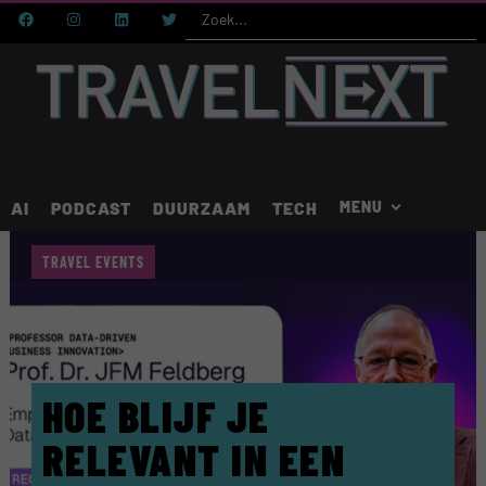
AI
PODCAST
DUURZAAM
TECH
TRAVEL EVENTS
HOE BLIJF JE
RELEVANT IN EEN