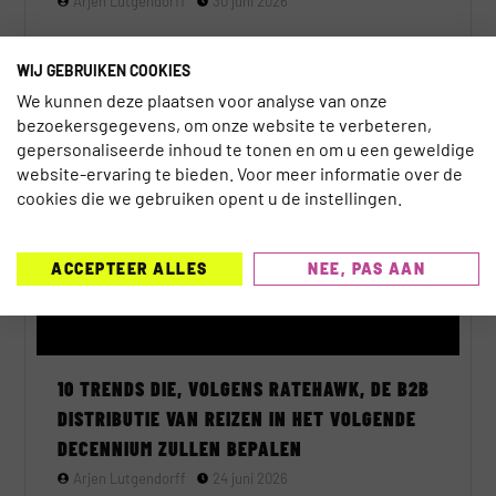
Arjen Lutgendorff
30 juni 2026
WIJ GEBRUIKEN COOKIES
We kunnen deze plaatsen voor analyse van onze
bezoekersgegevens, om onze website te verbeteren,
TRAVEL EVENTS
gepersonaliseerde inhoud te tonen en om u een geweldige
website-ervaring te bieden. Voor meer informatie over de
cookies die we gebruiken opent u de instellingen.
ACCEPTEER ALLES
NEE, PAS AAN
10 TRENDS DIE, VOLGENS RATEHAWK, DE B2B
DISTRIBUTIE VAN REIZEN IN HET VOLGENDE
DECENNIUM ZULLEN BEPALEN
Arjen Lutgendorff
24 juni 2026