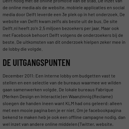
Delft hoog met de online promotie van de stad. De inzet van
de online media als de website, mobiele applicaties en social
media door Delft leverde een 3e plek op in het onderzoek. De
website van Delft kwam zelfs als beste uit de bus. De site
Delft.nl heeft zo’n 2.5 miljoen bezoekers per jaar. Maar ook
met Facebook behoort Delft volgens de onderzoekers bij de
beste. De uitkomsten van dit onderzoek hielpen zeker mee in
de lobby die volgde.
DE UITGANGSPUNTEN
December 2011: Een interne lobby om budgetten vast te
stellen en een selectie van de bureaus waarmee we wilden
gaan samenwerken volgde. De lokale bureaus Fabrique
(Merken Design en Interactie) en Waanzinnig (Reclame)
sloegen de handen ineen want KLM had ons geleerd: alleen
met een mooie pagina ben je er niet. Om je facebookpagina
bekend te maken heb je ook een offline campagne nodig, dan
wel inzet van andere online middelen (Twitter, website,