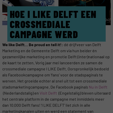
HOE I LIKE DELFT EEN
CROSSMEDIALE
CAMPAGNE WERD
We like Delft… Be proud en tell it!:
dé drijfveer van Delft
Marketing en de Gemeente Delft om via hun beider én
gezamenlijke marketing en promotie Delft (inter)nationaal op
de kaart te zetten. Vorig jaar mei lanceerden ze samen de
crossmediale campagne I LIKE Delft. Oorspronkelijk bedoeld
als Facebookcampagne om ‘fans’ voor de stadspagina’s te
werven. Het groeide echter al snel uit tot een crossmediale
stadsmarketingcampagne. De Facebook pagina’s
Nu in Delft
(Nederlandstalig) en
Visit Delft
(Engelstalig) bleven uiteraard
het centrale platform in de campagne met inmiddels meer
dan 10.000 Delft fans! ‘I LIKE DELFT’ liet zich in alle
marketingkanalen uiten en werd een statement van