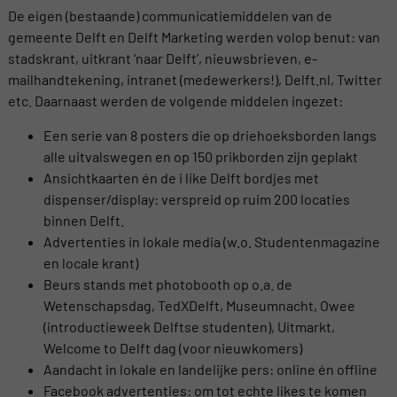
De eigen (bestaande) communicatiemiddelen van de
gemeente Delft en Delft Marketing werden volop benut: van
stadskrant, uitkrant ‘naar Delft’, nieuwsbrieven, e-
mailhandtekening, intranet (medewerkers!), Delft.nl, Twitter
etc. Daarnaast werden de volgende middelen ingezet:
Een serie van 8 posters die op driehoeksborden langs
alle uitvalswegen en op 150 prikborden zijn geplakt
Ansichtkaarten én de i like Delft bordjes met
dispenser/display: verspreid op ruim 200 locaties
binnen Delft.
Advertenties in lokale media (w.o. Studentenmagazine
en locale krant)
Beurs stands met photobooth op o.a. de
Wetenschapsdag, TedXDelft, Museumnacht, Owee
(introductieweek Delftse studenten), Uitmarkt,
Welcome to Delft dag (voor nieuwkomers)
Aandacht in lokale en landelijke pers: online én offline
Facebook advertenties: om tot echte likes te komen