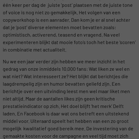
één keer per dag de juiste ‘post’ plaatsen met de juiste tone
of voice is nog niet zo gemakkelijk. Het volgen van een
copyworkshop is een aanrader. Dan kom je er al snel achter
dat je ‘post’ diverse elementen moet bevatten zoals:
optimistisch, activerend, teasend en vragend. Na veel
experimenteren blijkt dat mooie foto’s toch het beste ‘scoren’
in combinatie met actualiteit.
Nu we een jaar verder zijn hebben we meer inzicht in het
gedrag van onze inmiddels 10.000 fans: Wat liken ze wel en
wat niet? Wat interesseert ze? Het blijkt dat berichtjes die
laagdrempelig zijn en humor bevatten geliefd zijn. Een
berichtje over een uitvinding leest men wel maar liket men
niet altijd. Maar de aantallen likes zijn geen kritische
prestatieindicator op zich. Het doel blijft ‘het merk’ Delft
laden. En Facebook is daar wat ons betreft een uitstekend
middel voor. Uiteraard speelt het hebben van een zo groot
mogelijk kwalitatief goed bereik mee. De investering van de
gemaakte kosten voor de campagne en veel tijd moet zich