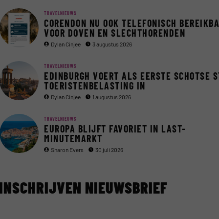
TRAVELNIEUWS
CORENDON NU OOK TELEFONISCH BEREIKB
VOOR DOVEN EN SLECHTHORENDEN
Dylan Cinjee
3 augustus 2026
TRAVELNIEUWS
EDINBURGH VOERT ALS EERSTE SCHOTSE 
TOERISTENBELASTING IN
Dylan Cinjee
1 augustus 2026
TRAVELNIEUWS
EUROPA BLIJFT FAVORIET IN LAST-
MINUTEMARKT
Sharon Evers
30 juli 2026
INSCHRIJVEN NIEUWSBRIEF