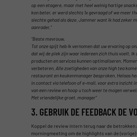
op een etagere, maar met heel weinig hartige snacks 
kon beter, er werd slechts 1x gevraagd of we meer the
slechte gehad als deze. Jammer want ik had zeker me
aanrader.”
”Beste mevrouw,
Tot onze spijt heb ik vernomen dat uw ervaring op on
dat wij de plek zijn waar iedereen zich thuis voelt. Ik 
producten en services kunnen optimaliseren. Moment
verbeteren. Alle zoetigheden van onze high tea komen
restaurant en keukenmanager besproken. Helaas heb 
in contact via telefoon of e-mail, voor extra inzicht 
van een review en hoop u toch weer te mogen verwe
Met vriendelijke groet, manager”
3. GEBRUIK DE FEEDBACK DE V
Koppel de review intern terug naar de betrokken 
morningmeeting om de highlights van de (vorige) 