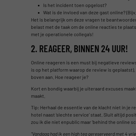
Is het incident toen opgelost?
Wat is de invloed van deze gast online? (Bijv
Het is belangrijk om deze vragen te beantwoorden
belast met de taak om de online reacties te plaa
met je operationele collega’s!
2. REAGEER, BINNEN 24 UUR!
Online reageren is een must bij negatieve reviews.
is op het platform waarop de review is geplaatst
boven aan. Hoe reageer je?
Kort en bondig waarbij je uiteraard excuses maak
maakt.
Tip: Herhaal de essentie van de klacht niet in je r
hotel naast ‘slechte service’ staat. Sluit altijd pos
zou ik die niet enpublic maar ‘behind the online s
”Vandaag had ik een high tea gereserveerd met 4 vri