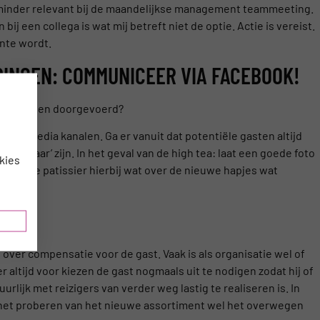
s minder relevant bij de maandelijkse management teammeeting.
bij een collega is wat mij betreft niet de optie. Actie is vereist.
onte wordt.
INGEN: COMMUNICEER VIA FACEBOOK!
rbeteringen doorgevoerd?
cial media kanalen. Ga er vanuit dat potentiële gasten altijd
gen ‘waar’ zijn. In het geval van de high tea: laat een goede foto
kies
n laat je patissier hierbij wat over de nieuwe hapjes wat
over compensatie voor de gast. Vaak is als organisatie wel of
er altijd voor kiezen de gast nogmaals uit te nodigen zodat hij of
urlijk met reizigers van verder weg lastig te realiseren is. In
r het proberen van het nieuwe assortiment wel het overwegen