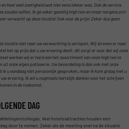
en heel veel zoetigheid wat niet eens lekker was. Ook de service
e zouden willen. Ik ga vaker gezellig high tea-en maar nergens zo’n
er verwacht op deze locatie! Ook voor de prijs! Zeker dus geen
ze locatie niet naar uw verwachting is verlopen. Wij streven er naar
stel het op prijs dat u uw ervaring deelt, dit zorgt er voor dat wij onze
eel werken wij er hard aan het assortiment van onze high tea te
 uit onze eigen patisserie. Uw beoordeling is dan ook met onze
ik u vandaag niet persoonlijk gesproken, maar ik kom graag met u
in uw ervaring. Ik wil u nogmaals hartelijk danken voor het schrijven
lkomen in de toekomst.
OLGENDE DAG
afdelingen/collega’s. Veel hotels/attracties houden een
dag door te nemen. Zeker als de meeting snel na de situatie