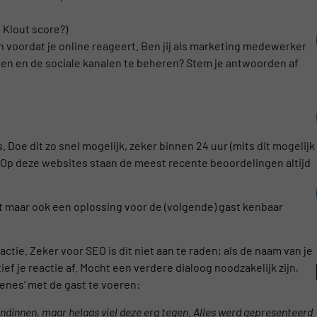
. Klout score?)
 voordat je online reageert. Ben jij als marketing medewerker
tsen en de sociale kanalen te beheren? Stem je antwoorden af
 Doe dit zo snel mogelijk, zeker binnen 24 uur (mits dit mogelijk
). Op deze websites staan de meest recente beoordelingen altijd
t maar ook een oplossing voor de (volgende) gast kenbaar
eactie. Zeker voor SEO is dit niet aan te raden; als de naam van je
itief je reactie af. Mocht een verdere dialoog noodzakelijk zijn,
cenes’ met de gast te voeren:
endinnen, maar helaas viel deze erg tegen. Alles werd gepresenteerd