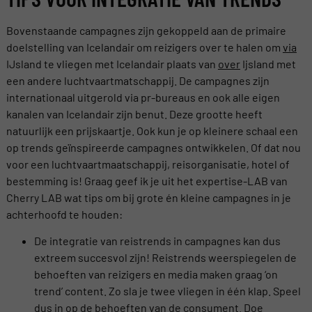
Bovenstaande campagnes zijn gekoppeld aan de primaire
doelstelling van Icelandair om reizigers over te halen om
via
IJsland te vliegen met Icelandair plaats van
over
Ijsland met
een andere luchtvaartmatschappij. De campagnes zijn
internationaal uitgerold via pr-bureaus en ook alle eigen
kanalen van Icelandair zijn benut. Deze grootte heeft
natuurlijk een prijskaartje. Ook kun je op kleinere schaal een
op trends geïnspireerde campagnes ontwikkelen. Of dat nou
voor een luchtvaartmaatschappij, reisorganisatie, hotel of
bestemming is! Graag geef ik je uit het expertise-LAB van
Cherry LAB wat tips om bij grote én kleine campagnes in je
achterhoofd te houden:
De integratie van reistrends in campagnes kan dus
extreem succesvol zijn! Reistrends weerspiegelen de
behoeften van reizigers en media maken graag ‘on
trend’ content. Zo sla je twee vliegen in één klap. Speel
dus in op de behoeften van de consument. Doe