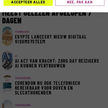
ACCEPTEER ALLES
NEE, PAS AAN
MEEST GELEZEN AFGELOPEN 7
DAGEN
TECHNOLOGIE
EGYPTE LANCEERT NIEUW DIGITAAL
VISUMSYSTEEM
AI
AI ACT VAN KRACHT: ZORG DAT REIZIGERS
AI KUNNEN VERTROUWEN
TRAVELNIEUWS
CORENDON NU OOK TELEFONISCH
BEREIKBAAR VOOR DOVEN EN
SLECHTHORENDEN
TRAVELNIEUWS