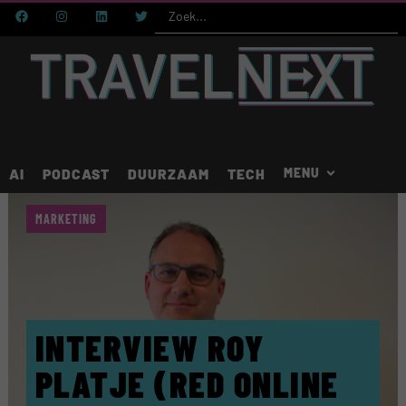
AI
PODCAST
DUURZAAM
TECH
MARKETING
INTERVIEW ROY
PLATJE (RED ONLINE