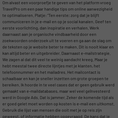
Om alvast een voorproefje te geven van het platform vroeg
TravelPro om een paar handige tips om online aanwezigheid
te optimaliseren. Platje: “Ten eerste; zorg dat je blijft
communiceren in je e-mail en op je social kanalen. Geef ten
eerste voorlichting, dan inspiratie en verhalen. Werk
daarnaast aan je organische vindbaarheid door een
zoekwoorden onderzoek uit te voeren en ga aan de slag om
de teksten op je website beter te maken. Dit is nooit klaar en
kan altijd beter en uitgebreider. Daarnaast e-mailstrategie.
We zagen al dat dit veel te weinig aandacht kreeg. Maar je
hebt meestal twee directe lijntjes met je klanten, het
telefoonnummer en het mailadres. Het mailcontact is
schaalbaar en kan je sneller inzetten om grote groepen te
bereiken. Ik hoorde in te veel cases dat er geen gebruik werd
gemaakt van e-maildatabases, maar wel veel geïnvesteerd
werd in Google Ads. Dat is jammer. Zeker de komende tijd als
er goed gelet moet worden op kosten is e-mail een uitkomst.
Gebruik die lijst van mensen die ooit met je op reis zijn
geweest, of informatie hebben opgevraagd. De kans dat je