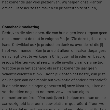
het komende jaar veel plezier van. Wij helpen onze klanten
om de juiste keuzes te maken en prioriteiten te stellen.”
Comeback marketing
Bedrijven die niets doen, die van hun eigen leed uitgaan gaan
op dit moment de fout in volgens Platje. “Zie deze tijd als een
kans. Ontwikkel ook je product en denk na over de rol die jij
hebt voor mensen. Ben je er echt alleen om vakantiegangers
een vliegticket te verkopen? Of is jouw rol breder, en bezorg
je jouw klanten vooral een zinvolle invulling van de vrije tijd.
Wat doe je in het scenario als er het komende jaar geen
vakantievluchten zijn? Jij kent je klanten het beste, kun je ze
ook helpen aan een mooie autovakantie of ander alternatief?
Ik zie hele mooie dingen gebeuren bij onze klanten. Ik kan de
voorbeelden nog niet noemen, ze willen hun eigen
momentum creëren.” Om bedrijven te helpen met hun online
aanwezigheid is er een nieuw platform gecreëerd. “Toen we
merkten dat er partijen waren die niet geloofden in stilzitten