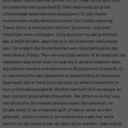
de toekomst van jouw bedrijf. Deel desnoods de grote
schoonmaak waarmee mee bezig bent. Er zijn mooie
voorbeelden zoals Westbound met hun ‘trolley opening’.
Travel Store is heel actief met het ‘Droom nu, reis later’
misschien even uitleggen. Zorg dus juist nu dat je klanten
aan je blijft binden, daar heb je in de toekomst veel plezier
van.” De vragen die binnenkomen van reisorganisaties zijn
heel divers. Platje: “Men wil enerzijds weten of én wanneer de
vakantievraag weer start en wat wij in andere markten zien,
wij hebben immers ook kantoren in Duitsland en Frankrijk. Er
is veel behoefte aan spiegelen en begeleiding in de keuzes.
Daarnaast zijn er bedrijven die juist nu willen investeren in
hun online aanwezigheid. Werken aan hun SEO-strategie en
hun content goed willen bijwerken. We zitten nu in het oog
van de storm. De meeste annuleringen zijn geweest, en
straks komt of de volgende golf, of kan er weer worden
geboekt. Juist nu moet je je medewerkers aan het werk
zetten om de content van de sites bij te werken. Daar heb je