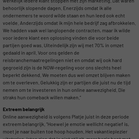
werkelijk iedere klant stoppen met zijn marketing. Dat waren
behoorlijk slopende dagen. Enerzijds omdat ik alle
ondernemers te woord wilde staan en hun leed ook echt
voelde. Anderzijds omdat ik mijn hele bedrijf zag afbrokkelen.
We hadden vaak wel langlopende contracten, maar ik wilde
voor iedere klant een oplossing vinden die voor beide
partijen goed was. Uiteindelijk zijn wij met 70% in omzet
gedaald in april. Voor ons gelden de
reisbranchemaatregelingen niet en omdat wij ook hard
gegroeid zijn is de NOW-regeling voor ons slechts heel
beperkt dekkend. We moeten dus wel omzet blijven maken
om te overleven. Gelukkig zijn er partijen die juist nu de tijd
nemen om te investeren in hun online aanwezigheid. Die
straks hun comeback willen maken.”
Extreem belangrijk
Online aanwezigheid is volgens Platje juist in deze periode
extreem belangrijk. “Hoewel je emotie wellicht negatief is,
moet je naar buiten toe hoop houden. Het vakantieplezier
uitstralen, laten zien dat je niet stil zit, maar bezig bent met