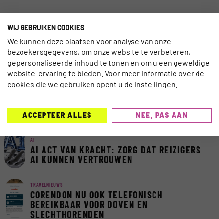
WIJ GEBRUIKEN COOKIES
We kunnen deze plaatsen voor analyse van onze
MEEST GELEZEN AFGELOPEN 7
bezoekersgegevens, om onze website te verbeteren,
gepersonaliseerde inhoud te tonen en om u een geweldige
DAGEN
website-ervaring te bieden. Voor meer informatie over de
cookies die we gebruiken opent u de instellingen.
TECHNOLOGIE
EGYPTE LANCEERT NIEUW DIGITAAL
VISUMSYSTEEM
ACCEPTEER ALLES
NEE, PAS AAN
AI
AI ACT VAN KRACHT: ZORG DAT REIZIGERS
AI KUNNEN VERTROUWEN
TRAVELNIEUWS
CORENDON NU OOK TELEFONISCH
BEREIKBAAR VOOR DOVEN EN
SLECHTHORENDEN