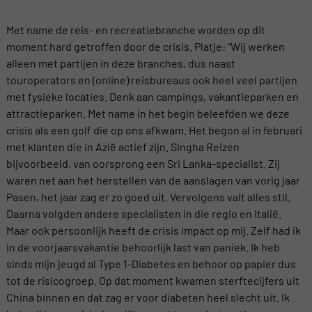
Met name de reis- en recreatiebranche worden op dit
moment hard getroffen door de crisis. Platje: “Wij werken
alleen met partijen in deze branches, dus naast
touroperators en (online) reisbureaus ook heel veel partijen
met fysieke locaties. Denk aan campings, vakantieparken en
attractieparken. Met name in het begin beleefden we deze
crisis als een golf die op ons afkwam. Het begon al in februari
met klanten die in Azië actief zijn. Singha Reizen
bijvoorbeeld, van oorsprong een Sri Lanka-specialist. Zij
waren net aan het herstellen van de aanslagen van vorig jaar
Pasen, het jaar zag er zo goed uit. Vervolgens valt alles stil.
Daarna volgden andere specialisten in die regio en Italië.
Maar ook persoonlijk heeft de crisis impact op mij. Zelf had ik
in de voorjaarsvakantie behoorlijk last van paniek. Ik heb
sinds mijn jeugd al Type 1-Diabetes en behoor op papier dus
tot de risicogroep. Op dat moment kwamen sterftecijfers uit
China binnen en dat zag er voor diabeten heel slecht uit. Ik