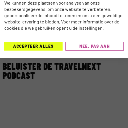
We kunnen deze plaatsen voor analyse van onze
Nederlands netwerk van Travel Professionals. In
bezoekersgegevens, om onze website te verbeteren,
enkele jaren groeide TravelNext van een
gepersonaliseerde inhoud te tonen en om u een geweldige
Nederlandse travelmarketing community naar een
website-ervaring te bieden. Voor meer informatie over de
gerenommeerd merk en industry platform in travel
cookies die we gebruiken opent u de instellingen.
onder haar supervisie.
ACCEPTEER ALLES
NEE, PAS AAN
BELUISTER DE TRAVELNEXT
PODCAST