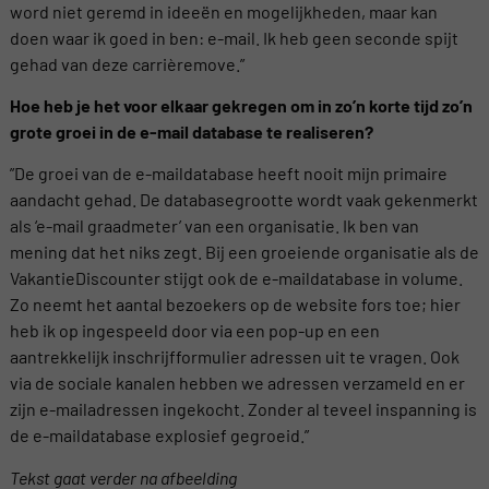
word niet geremd in ideeën en mogelijkheden, maar kan
doen waar ik goed in ben: e-mail. Ik heb geen seconde spijt
gehad van deze carrièremove.”
Hoe heb je het voor elkaar gekregen om in zo’n korte tijd zo’n
grote groei in
de
e-mail
database
te realiseren?
”De groei van de e-maildatabase heeft nooit mijn primaire
aandacht gehad. De databasegrootte wordt vaak gekenmerkt
als ‘e-mail graadmeter’ van een organisatie. Ik ben van
mening dat het niks zegt. Bij een groeiende organisatie als de
VakantieDiscounter stijgt ook de e-maildatabase in volume.
Zo neemt het aantal bezoekers op de website fors toe; hier
heb ik op ingespeeld door via een pop-up en een
aantrekkelijk inschrijfformulier adressen uit te vragen. Ook
via de sociale kanalen hebben we adressen verzameld en er
zijn e-mailadressen ingekocht. Zonder al teveel inspanning is
de e-maildatabase explosief gegroeid.”
Tekst gaat verder na afbeelding