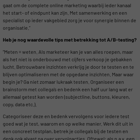
gaat om de complete online marketing waarbij ieder kanaal
het start- of eindpunt kan zijn. Met samenwerking en een
specialist op ieder vakgebied zorg je voor synergie binnen de
organisatie.”
Heb je nog waardevolle tips met betrekking tot A/B-testing?
”Meten = weten. Als marketeer kan je van alles roepen, maar
als het niet is onderbouwd met cijfers verkoop je gebakken
lucht. Betrouwbare inzichten verkrijg je door te testen en te
blijven optimaliseren met de opgedane inzichten. Maar waar
begin je? Ga niet zomaar lukraak testen. Organiseer een
brainstorm met collega’s en bedenk een half uur lang wat er
allemaal getest kan worden (subjectline, buttons, kleuren,
copy, data etc.).
Categoriseer deze en bedenk vervolgens voor iedere test
goed wat je test, waarom en op welke manier. Werk dit uit in
een concreet testplan, betrek je collega’s bij de testen en
denk ook alvast na over vervolgacties. Oftewel; als n.a.v. een