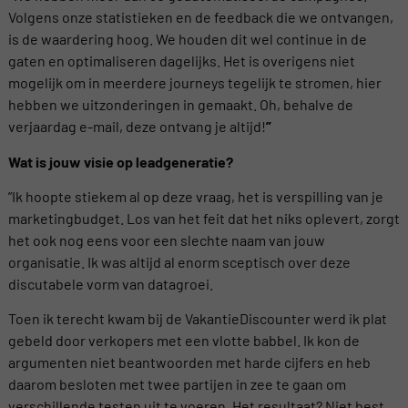
Volgens onze statistieken en de feedback die we ontvangen,
is de waardering hoog. We houden dit wel continue in de
gaten en optimaliseren dagelijks. Het is overigens niet
mogelijk om in meerdere journeys tegelijk te stromen, hier
hebben we uitzonderingen in gemaakt. Oh, behalve de
verjaardag e-mail, deze ontvang je altijd!
”
Wat is jouw visie op leadgeneratie?
”Ik hoopte stiekem al op deze vraag, het is verspilling van je
marketingbudget. Los van het feit dat het niks oplevert, zorgt
het ook nog eens voor een slechte naam van jouw
organisatie. Ik was altijd al enorm sceptisch over deze
discutabele vorm van datagroei.
Toen ik terecht kwam bij de VakantieDiscounter werd ik plat
gebeld door verkopers met een vlotte babbel. Ik kon de
argumenten niet beantwoorden met harde cijfers en heb
daarom besloten met twee partijen in zee te gaan om
verschillende testen uit te voeren. Het resultaat? Niet best.