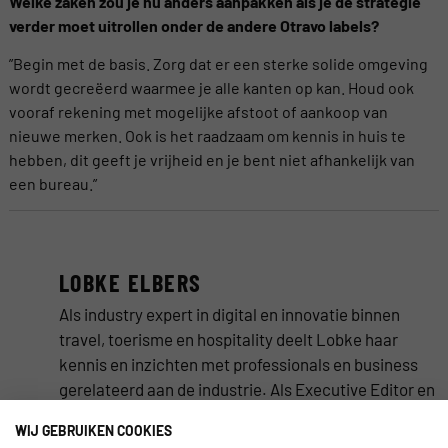
Welke zaken zou je nu anders aanpakken als je de strategie
verder moet uitrollen onder de andere Otravo labels?
”Begin met de basis. Zorg dat er een sterke solide omgeving
wordt gecreëerd waarmee je alle kanten op kan. Houd ook
vooraf rekening met mogelijke afstoot of aankoop van
nieuwe merken. Ook is het raadzaam om kennis in huis te
hebben, dit geeft je vrijheid en je bent niet afhankelijk van
een bureau.”
LOBKE ELBERS
Als industry expert in digital en innovatie binnen
travel, toerisme en hospitality deelt Lobke haar
kennis en inzichten met professionals en business
gerelateerd aan de industrie. Als Executive Editor en
Director of Community Relations van 2014 –
WIJ GEBRUIKEN COOKIES
september 2017 bij TravelNext, ontwikkelde zij een