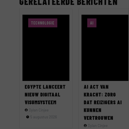
GERELATEERDE BERICHTEN
TECHNOLOGIE
AI
EGYPTE LANCEERT
AI ACT VAN
NIEUW DIGITAAL
KRACHT: ZORG
VISUMSYSTEEM
DAT REIZIGERS AI
KUNNEN
Dylan Cinjee
5 augustus 2026
VERTROUWEN
Dylan Cinjee