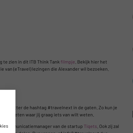
g te zien in dit ITB Think Tank
filmpje
. Bekijk hier het
ie van (eTravel) lezingen die Alexander wil bezoeken.
ITB
ud op twitter de hashtag #travelnext in de gaten. Zo kun je
aten weten waar jij graag iets van wilt weten.
kies
 en communicatiemanager van de startup
Tiqets
. Ook zij zal