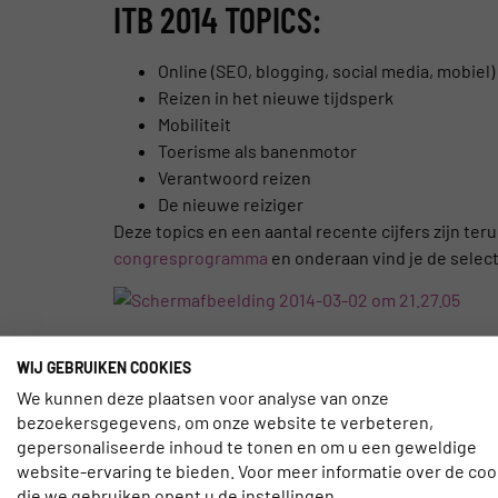
ITB 2014 TOPICS:
Online (SEO, blogging, social media, mobiel)
Reizen in het nieuwe tijdsperk
Mobiliteit
Toerisme als banenmotor
Verantwoord reizen
De nieuwe reiziger
Deze topics en een aantal recente cijfers zijn teru
congresprogramma
en onderaan vind je de select
VOLG TRAVELNEXT TIJDENS DE 
WIJ GEBRUIKEN COOKIES
We kunnen deze plaatsen voor analyse van onze
Natuurlijk zijn wij tijdens de beurs te volgen. Ho
bezoekersgegevens, om onze website te verbeteren,
Alexander
@ALectury
ook tijdens de beursdagen l
gepersonaliseerde inhoud te tonen en om u een geweldige
website-ervaring te bieden. Voor meer informatie over de coo
Als gastblogger hebben we
@Hannah_Ellens
, pr
die we gebruiken opent u de instellingen.