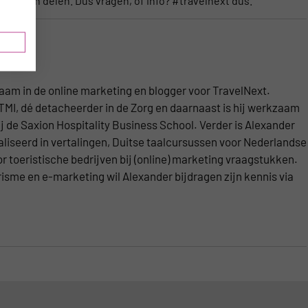
dingen delen. Dus vragen, of info? #travelnext dus.
aam in de online marketing en blogger voor TravelNext.
 TMI, dé detacheerder in de Zorg en daarnaast is hij werkzaam
j de Saxion Hospitality Business School. Verder is Alexander
aliseerd in vertalingen, Duitse taalcursussen voor Nederlandse
 toeristische bedrijven bij (online) marketing vraagstukken.
erisme en e-marketing wil Alexander bijdragen zijn kennis via