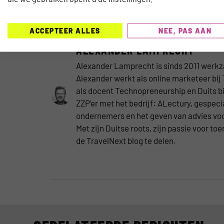
gedurende haar aanwezigheid op de ITB haar bevin
ACCEPTEER ALLES
NEE, PAS AAN
ALEXANDER LAMPRECHT
Alexander Lamprecht is sinds 2011 werkz
Alexander werkt als online marketeer bij
als docent Technopreneurship en Duits bi
ZZP’er met het bedrijf: ALectury, gespeci
ondernemers en het geven van advies voor
Met zijn Duitse roots, zijn passie voor to
de TravelNext blog te delen.