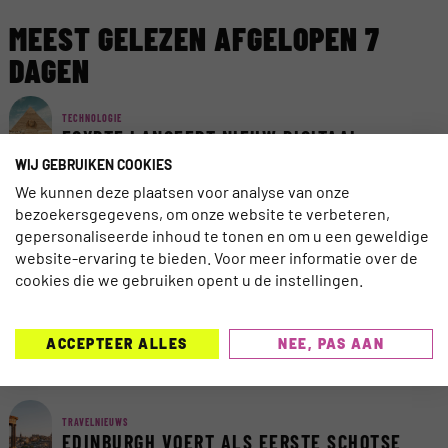
MEEST GELEZEN AFGELOPEN 7
DAGEN
TECHNOLOGIE
EGYPTE LANCEERT NIEUW DIGITAAL
VISUMSYSTEEM
WIJ GEBRUIKEN COOKIES
We kunnen deze plaatsen voor analyse van onze
bezoekersgegevens, om onze website te verbeteren,
AI
AI ACT VAN KRACHT: ZORG DAT REIZIGERS
gepersonaliseerde inhoud te tonen en om u een geweldige
AI KUNNEN VERTROUWEN
website-ervaring te bieden. Voor meer informatie over de
cookies die we gebruiken opent u de instellingen.
TRAVELNIEUWS
CORENDON NU OOK TELEFONISCH
ACCEPTEER ALLES
NEE, PAS AAN
BEREIKBAAR VOOR DOVEN EN
SLECHTHORENDEN
TRAVELNIEUWS
EDINBURGH VOERT ALS EERSTE SCHOTSE