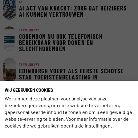
AI
AI ACT VAN KRACHT: ZORG DAT REIZIGERS
AI KUNNEN VERTROUWEN
TRAVELNIEUWS
CORENDON NU OOK TELEFONISCH
BEREIKBAAR VOOR DOVEN EN
SLECHTHORENDEN
TRAVELNIEUWS
EDINBURGH VOERT ALS EERSTE SCHOTSE
STAD TOERISTENBELASTING IN
WIJ GEBRUIKEN COOKIES
TRAVELNIEUWS
We kunnen deze plaatsen voor analyse van onze
EUROPA BLIJFT FAVORIET IN LAST-
bezoekersgegevens, om onze website te verbeteren,
MINUTEMARKT
gepersonaliseerde inhoud te tonen en om u een geweldige
website-ervaring te bieden. Voor meer informatie over de
cookies die we gebruiken opent u de instellingen.
INSCHRIJVEN NIEUWSBRIEF