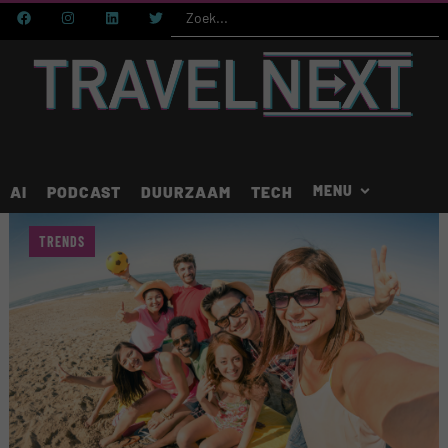
AI
PODCAST
DUURZAAM
TECH
TRENDS