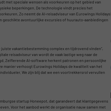
udt met speciale wensen als voorkeuren op het gebied van
 fysieke beperkingen. De technologie vindt precies het
voorkeuren. Zo neemt de AI-reisadviseur van Eurowings Holidays
n geschikte avontuurlijke excursies of huurauto-aanbiedingen
e juiste vakantiebestemming complex en tijdrovend vinden”,
itale reisadviseur van wordt de vaak lastige weg naar de
gd. Zelflerende AI-software herkent patronen en persoonlijke
e manier verhoogt Eurowings Holidays de kwaliteit van het
ndividueler. We zijn blij dat we een voortrekkersrol vervullen
 Hamburgse startup Honeepot, dat garandeert dat klantgegevens
geven. Voor het aanbod werkt de organisatie nauw samen met