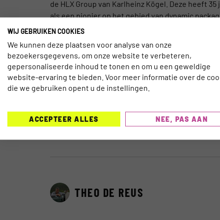
de HLX Group van Karlheinz Kögel. Deze heeft 35 
als een pionier op het gebied van dynamic packag
compleet nieuwe wegen inslaan’, zegt Kögel, die 
WIJ GEBRUIKEN COOKIES
We kunnen deze plaatsen voor analyse van onze
PAKKETREIZEN
bezoekersgegevens, om onze website te verbeteren,
gepersonaliseerde inhoud te tonen en om u een geweldige
Eurowings verkoopt via zijn snelgroeiende online
website-ervaring te bieden. Voor meer informatie over de coo
bedrijf heeft zich ten doel gesteld om van Eurow
die we gebruiken opent u de instellingen.
touroperatormerken in Duitsland te maken, vooral
ACCEPTEER ALLES
NEE, PAS AAN
Foto: Karlheinz Kögel, CEO van HLX, en Jens Bischof
THEO DE REUS