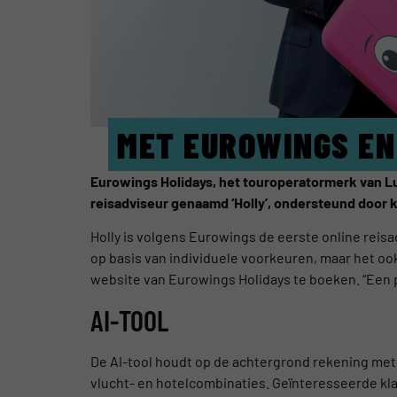
MET EUROWINGS EN
Eurowings Holidays, het touroperatormerk van Lu
reisadviseur genaamd ‘Holly’, ondersteund door k
Holly is volgens Eurowings de eerste online reisad
op basis van individuele voorkeuren, maar het oo
website van Eurowings Holidays te boeken. “Een p
AI-TOOL
De AI-tool houdt op de achtergrond rekening met 
vlucht- en hotelcombinaties. Geïnteresseerde kl