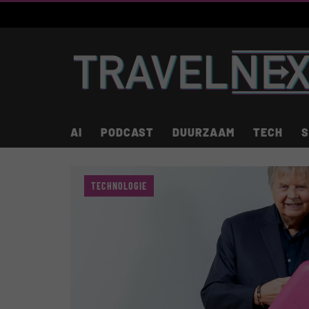
AI
PODCAST
DUURZAAM
TECH
S
TECHNOLOGIE