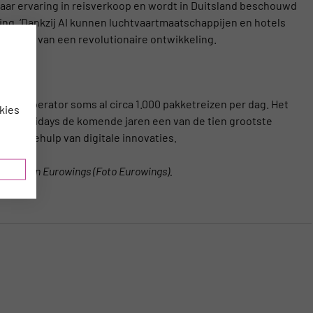
jaar ervaring in reisverkoop en wordt in Duitsland beschouwd
ing. ‘Dankzij AI kunnen luchtvaartmaatschappijen en hotels
spreekt van een revolutionaire ontwikkeling.
-touroperator soms al circa 1.000 pakketreizen per dag. Het
kies
ings Holidays de komende jaren een van de tien grootste
 met behulp van digitale innovaties.
, CEO van Eurowings (Foto Eurowings).