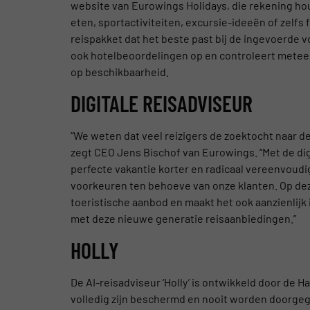
website van Eurowings Holidays, die rekening ho
eten, sportactiviteiten, excursie-ideeën of zelfs
reispakket dat het beste past bij de ingevoerde 
ook hotelbeoordelingen op en controleert metee
op beschikbaarheid.
DIGITALE REISADVISEUR
“We weten dat veel reizigers de zoektocht naar d
zegt CEO Jens Bischof van Eurowings. “Met de dig
perfecte vakantie korter en radicaal vereenvoudi
voorkeuren ten behoeve van onze klanten. Op dez
toeristische aanbod en maakt het ook aanzienlijk i
met deze nieuwe generatie reisaanbiedingen.”
HOLLY
De AI-reisadviseur ‘Holly’ is ontwikkeld door de
volledig zijn beschermd en nooit worden doorge