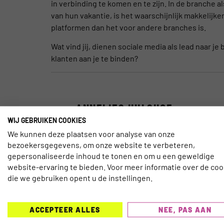
in verbinding te komen en te zijn. In de branche 
van hun vakantie, is het waarschijnlijk makkelijk
platformen dan het voor andere branches is.
Wat vind jij, dienen sociale media als lead naar j
klanten aan je te binden?
ANNELIES HULSHOF
WIJ GEBRUIKEN COOKIES
Annelies
heeft aan de wieg gestaan van 
We kunnen deze plaatsen voor analyse van onze
kennisplatform. Na haar studie Communic
bezoekersgegevens, om onze website te verbeteren,
haar passie voor online marketing en reize
gepersonaliseerde inhoud te tonen en om u een geweldige
vanuit het Belgische Gent.
website-ervaring te bieden. Voor meer informatie over de coo
die we gebruiken opent u de instellingen.
3 REACTIES
ACCEPTEER ALLES
NEE, PAS AAN