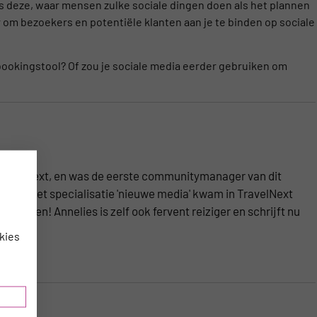
als deze, waar mensen zulke sociale dingen doen als het plannen
er om bezoekers en potentiële klanten aan je te binden op sociale
e bookingstool? Of zou je sociale media eerder gebruiken om
TravelNext, en was de eerste communitymanager van dit
atie met specialisatie 'nieuwe media' kwam in TravelNext
n samen! Annelies is zelf ook fervent reiziger en schrijft nu
kies