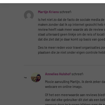
Martijn Kriens
schreef:
Is het niet zo dat de facto de sociale media de
maken zonder dat ik op internet gezocht heb n
review heeft vaak meer waarde als de review si
staat uiteraard geen linkje om de reis of loca
dat die ziet dat je daar komt op basis van go
Des te meer reden voor travel organisaties zo
plaatsen die ze niet onder eigen controle he
Annelies Hulshof
schreef:
Mooie aanvulling Martijn, ik denk zeker d
webcare en online imago.
Of het een meerwaarde aan reviews biedt a
dan dat elke gebruiker dit ziet als een b
gewoon door te kunnen klikken naar de aan