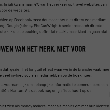
 In juli kwam maar 4% van het verkeer op travel websites van
s voor de websites.
schien op Facebook, maar dat maakt het niet direct een medium
 zegt Dougla Quirnby, PhoCusWright’s senior research director.
ste klik die de boeking definitief maakt, maar klanten gaan niet
UWEN VAN HET MERK, NIET VOOR
n dat, gezien het longtail effect waar we in de branche vaak mee
oe veel invloed sociale media hebben op de boekingen.
edia voornamelijk om belangrijke informatie te communiceren en
tiële klanten. Als dat ook nog enig effect heeft op de
iet zien als money makers, maar als manier om met hun klanten