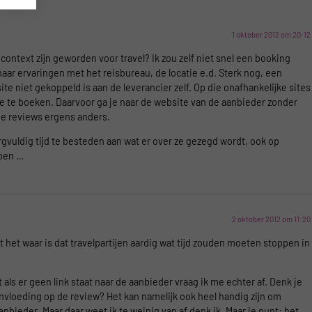
1 oktober 2012 om 20:12
 context zijn geworden voor travel? Ik zou zelf niet snel een booking
aar ervaringen met het reisbureau, de locatie e.d. Sterk nog, een
te niet gekoppeld is aan de leverancier zelf. Op die onafhankelijke sites
tie te boeken. Daarvoor ga je naar de website van de aanbieder zonder
ede reviews ergens anders.
rgvuldig tijd te besteden aan wat er over ze gezegd wordt, ook op
bben …
2 oktober 2012 om 11:20
at het waar is dat travelpartijen aardig wat tijd zouden moeten stoppen in
ls er geen link staat naar de aanbieder vraag ik me echter af. Denk je
eïnvloeding op de review? Het kan namelijk ook heel handig zijn om
bieder. Maar daar weet ik te weinig van af denk ik. Maar je punt: het