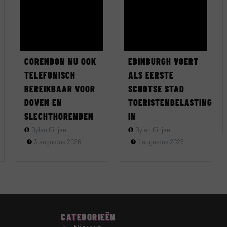
CORENDON NU OOK
EDINBURGH VOERT
TELEFONISCH
ALS EERSTE
BEREIKBAAR VOOR
SCHOTSE STAD
DOVEN EN
TOERISTENBELASTING
SLECHTHORENDEN
IN
Dylan Cinjee
Dylan Cinjee
3 augustus 2026
1 augustus 2026
CATEGORIEËN