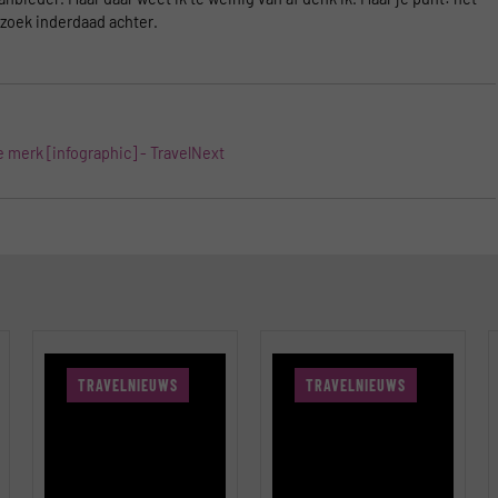
erzoek inderdaad achter.
e merk [infographic] - TravelNext
TRAVELNIEUWS
TRAVELNIEUWS