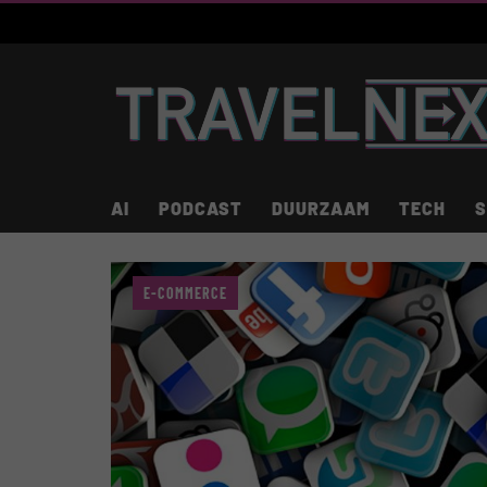
AI
PODCAST
DUURZAAM
TECH
S
E-COMMERCE