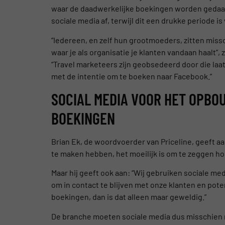
waar de daadwerkelijke boekingen worden gedaan.
sociale media af, terwijl dit een drukke periode i
“Iedereen, en zelf hun grootmoeders, zitten mis
waar je als organisatie je klanten vandaan haalt”,
“Travel marketeers zijn geobsedeerd door die laat
met de intentie om te boeken naar Facebook.”
SOCIAL MEDIA VOOR HET OPBO
BOEKINGEN
Brian Ek, de woordvoerder van Priceline, geeft aa
te maken hebben, het moeilijk is om te zeggen h
Maar hij geeft ook aan: “Wij gebruiken sociale m
om in contact te blijven met onze klanten en poten
boekingen, dan is dat alleen maar geweldig.”
De branche moeten sociale media dus misschien n