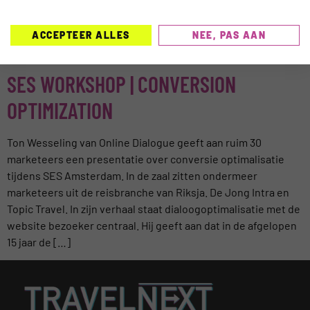
conversie lijkt steeds meer in de reisbranche door te
dringen. Internet is zeker voor het boeken van vakanties van
steeds groter belang. Aannames en inspiratie Jorij Abraham
ACCEPTEER ALLES
NEE, PAS AAN
sprak […]
SES WORKSHOP | CONVERSION
OPTIMIZATION
Ton Wesseling van Online Dialogue geeft aan ruim 30
marketeers een presentatie over conversie optimalisatie
tijdens SES Amsterdam. In de zaal zitten ondermeer
marketeers uit de reisbranche van Riksja. De Jong Intra en
Topic Travel. In zijn verhaal staat dialoogoptimalisatie met de
website bezoeker centraal. Hij geeft aan dat in de afgelopen
15 jaar de […]