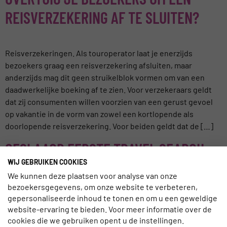
REISVERZEKERING AF TE SLUITEN?
Reisverzekeringen. Als touroperator laat je enerzijds
bezoekers graag een reisverzekering afsluiten, maar
anderzijds mag dit geen struikelblok vormen om van een
daadwerkelijke boeking af te zien. Voor verzekeraars geldt
dat zij consumenten willen voorzien van een gerust gevoel
op vakantie in de vorm van zowel een kortlopende als
doorlopende reisverzekering. Voor beiden geldt dat de […]
GESLAAGD EERSTE TRAVEL SEARCH
WIJ GEBRUIKEN COOKIES
EVENT
We kunnen deze plaatsen voor analyse van onze
bezoekersgegevens, om onze website te verbeteren,
Travel Search Event benadrukt belang In het ADO Den Haag
gepersonaliseerde inhoud te tonen en om u een geweldige
stadion vond vandaag het eerste Travel Search Event plaats.
website-ervaring te bieden. Voor meer informatie over de
Een goede opkomst, het belang van vindbaarheid voor
cookies die we gebruiken opent u de instellingen.