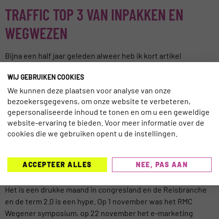
TRAFFIC TOP 3 VAN INPAKKEN EN
WEGWEZEN
Bijna een half jaar geleden alweer heb ik kort artikel
geschreven op Marketingfacts naar aanleiding van een
WIJ GEBRUIKEN COOKIES
persbericht over de enorme bezoekersaantallen van
We kunnen deze plaatsen voor analyse van onze
Inpakken en Wegwezen. En toegegeven Inpakken en
bezoekersgegevens, om onze website te verbeteren,
Wegwezen heeft in korte tijd een goede positie ingenomen
gepersonaliseerde inhoud te tonen en om u een geweldige
in de online reisbranche. Meer dan 2 miljoen bezoekers per
website-ervaring te bieden. Voor meer informatie over de
maand is toch niet niks. Volgens […]
cookies die we gebruiken opent u de instellingen.
EMERCE LASTMINUTE VAN 699,- VOOR
395,-
ACCEPTEER ALLES
NEE, PAS AAN
Het is een drukke maand in congresland en de Reisbranche
en de term 2.0 is een hype. Op 1 november was het RMC
Wegener symposium, op 22 november het e-marketing