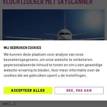
VLUCHTZOEKER MET SKYSCANNER
WIJ GEBRUIKEN COOKIES
We kunnen deze plaatsen voor analyse van onze
bezoekersgegevens, om onze website te verbeteren,
Lonely Planet werkt samen met Skyscanner voor een eigen
gepersonaliseerde inhoud te tonen en om u een geweldige
vluchtzoeker binnen de site. Reizigers kunnen nu naast
website-ervaring te bieden. Voor meer informatie over de
informatie over verschillende bestemmingen ook een vlucht
cookies die we gebruiken opent u de instellingen.
boeken via de site van de reisgids. Lonely Planet werkte
eerder al voor een vluchtzoeker samen met Skyscanner’s
ACCEPTEER ALLES
NEE, PAS AAN
concurrent en Booking.com-zuster Kayak, aldus
travelnieuwssite Tnooz. Toen was het bedrijf nog onderdeel
van […]