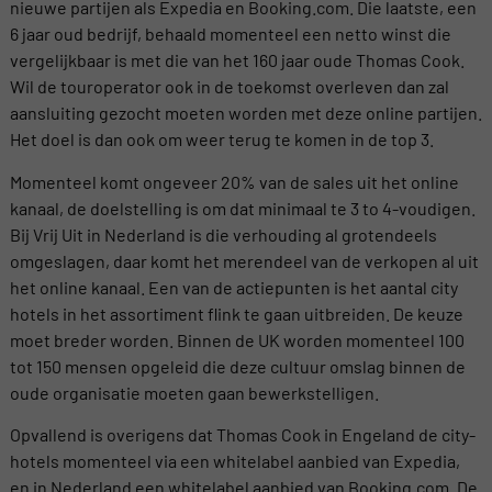
nieuwe partijen als Expedia en Booking.com. Die laatste, een
6 jaar oud bedrijf, behaald momenteel een netto winst die
vergelijkbaar is met die van het 160 jaar oude Thomas Cook.
Wil de touroperator ook in de toekomst overleven dan zal
aansluiting gezocht moeten worden met deze online partijen.
Het doel is dan ook om weer terug te komen in de top 3.
Momenteel komt ongeveer 20% van de sales uit het online
kanaal, de doelstelling is om dat minimaal te 3 to 4-voudigen.
Bij Vrij Uit in Nederland is die verhouding al grotendeels
omgeslagen, daar komt het merendeel van de verkopen al uit
het online kanaal. Een van de actiepunten is het aantal city
hotels in het assortiment flink te gaan uitbreiden. De keuze
moet breder worden. Binnen de UK worden momenteel 100
tot 150 mensen opgeleid die deze cultuur omslag binnen de
oude organisatie moeten gaan bewerkstelligen.
Opvallend is overigens dat Thomas Cook in Engeland de city-
hotels momenteel via een whitelabel aanbied van Expedia,
en in Nederland een whitelabel aanbied van Booking.com. De