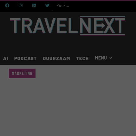
AI
PODCAST
DUURZAAM
TECH
MARKETING