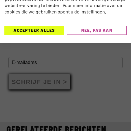
TRAVELNIEUWS
website-ervaring te bieden. Voor meer informatie over de
EUROPA BLIJFT FAVORIET IN LAST-
cookies die we gebruiken opent u de instellingen.
MINUTEMARKT
ACCEPTEER ALLES
NEE, PAS AAN
INSCHRIJVEN NIEUWSBRIEF
SCHRIJF JE IN >
GERELATEERDE BERICHTEN