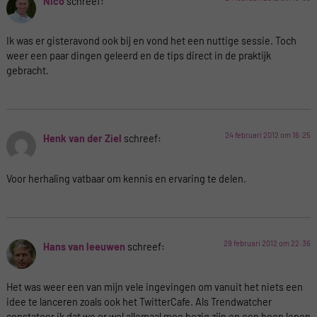
Nico
schreef:
Ik was er gisteravond ook bij en vond het een nuttige sessie. Toch
weer een paar dingen geleerd en de tips direct in de praktijk
gebracht.
24 februari 2012 om 16:25
Henk van der Ziel
schreef:
Voor herhaling vatbaar om kennis en ervaring te delen.
29 februari 2012 om 22:36
Hans van leeuwen
schreef:
Het was weer een van mijn vele ingevingen om vanuit het niets een
idee te lanceren zoals ook het TwitterCafe. Als Trendwatcher
constateer ik dat we er wel allemaal mee bezig zijn en een hoop lopen