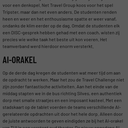
voor een denkspel. Net Travel Group koos voor het spel
Tripster, maar dan net even anders. De studenten renden
heen en weer en het enthousiasme spatte er weer vanaf,
ondanks de klim eerder op de dag. Omdat de studenten elk
een DISC-gesprek hebben gehad met een coach, wisten zij
precies wie welke taak het beste uit kon voeren. Het
teamverband werd hierdoor enorm versterkt.
AI-ORAKEL
Op de derde dag kregen de studenten wat meer tijd om aan
de opdracht te werken. Maar het zou de Travel Challenge niet
zijn zonder fantastische activiteiten. Aan het einde van de
middag stapten we in de bus richting Silves, een authentiek
dorp met smalle straatjes en een imposant kasteel. Met een
stadskaart op de tablet voerden de teams verschillende AI-
gerelateerde opdrachten uit door het hele dorp. Alleen door
de juiste antwoorden te geven eindigden ze bij het AI-orakel
van TUI in een verstopt oud theater. De nieuw opgedane AI-