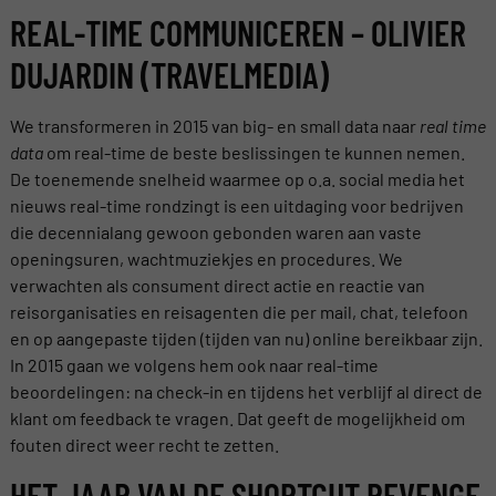
REAL-TIME COMMUNICEREN – OLIVIER
DUJARDIN (TRAVELMEDIA)
We transformeren in 2015 van big- en small data naar
real time
data
om real-time de beste beslissingen te kunnen nemen.
De toenemende snelheid waarmee op o.a. social media het
nieuws real-time rondzingt is een uitdaging voor bedrijven
die decennialang gewoon gebonden waren aan vaste
openingsuren, wachtmuziekjes en procedures. We
verwachten als consument direct actie en reactie van
reisorganisaties en reisagenten die per mail, chat, telefoon
en op aangepaste tijden (tijden van nu) online bereikbaar zijn.
In 2015 gaan we volgens hem ook naar real-time
beoordelingen: na check-in en tijdens het verblijf al direct de
klant om feedback te vragen. Dat geeft de mogelijkheid om
fouten direct weer recht te zetten.
HET JAAR VAN DE SHORTCUT REVENGE