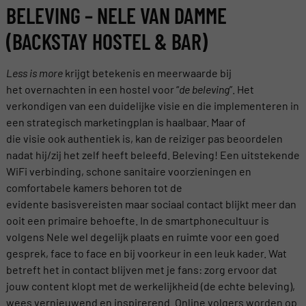
BELEVING – NELE VAN DAMME
(BACKSTAY HOSTEL & BAR)
Less is more
krijgt betekenis en meerwaarde bij
het overnachten in een hostel voor “
de beleving
”. Het
verkondigen van een duidelijke visie en die implementeren in
een strategisch marketingplan is haalbaar. Maar of
die visie ook authentiek is, kan de reiziger pas beoordelen
nadat hij/zij het zelf heeft beleefd. Beleving! Een uitstekende
WiFi verbinding, schone sanitaire voorzieningen en
comfortabele kamers behoren tot de
evidente basisvereisten maar sociaal contact blijkt meer dan
ooit een primaire behoefte. In de smartphonecultuur is
volgens Nele wel degelijk plaats en ruimte voor een goed
gesprek, face to face en bij voorkeur in een leuk kader. Wat
betreft het in contact blijven met je fans: zorg ervoor dat
jouw content klopt met de werkelijkheid (de echte beleving),
wees vernieuwend en inspirerend. Online volgers worden op