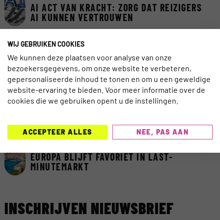
AI ACT VAN KRACHT: ZORG DAT REIZIGERS
AI KUNNEN VERTROUWEN
TRAVELNIEUWS
WIJ GEBRUIKEN COOKIES
CORENDON NU OOK TELEFONISCH
We kunnen deze plaatsen voor analyse van onze
BEREIKBAAR VOOR DOVEN EN
bezoekersgegevens, om onze website te verbeteren,
SLECHTHORENDEN
gepersonaliseerde inhoud te tonen en om u een geweldige
website-ervaring te bieden. Voor meer informatie over de
TRAVELNIEUWS
cookies die we gebruiken opent u de instellingen.
EDINBURGH VOERT ALS EERSTE SCHOTSE
STAD TOERISTENBELASTING IN
ACCEPTEER ALLES
NEE, PAS AAN
TRAVELNIEUWS
EUROPA BLIJFT FAVORIET IN LAST-
MINUTEMARKT
INSCHRIJVEN NIEUWSBRIEF