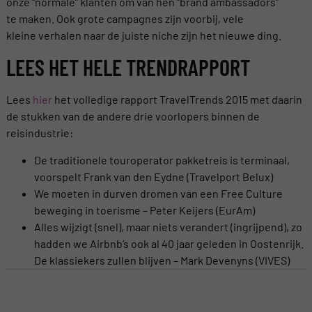
onze “normale” klanten om van hen “brand ambassadors”
te maken. Ook grote campagnes zijn voorbij, vele
kleine verhalen naar de juiste niche zijn het nieuwe ding.
LEES HET HELE TRENDRAPPORT
Lees
hier
het volledige rapport TravelTrends 2015 met daarin
de stukken van de andere drie voorlopers binnen de
reisindustrie:
De traditionele touroperator pakketreis is terminaal,
voorspelt Frank van den Eydne (Travelport Belux)
We moeten in durven dromen van een Free Culture
beweging in toerisme – Peter Keijers (EurAm)
Alles wijzigt (snel), maar niets verandert (ingrijpend), zo
hadden we Airbnb’s ook al 40 jaar geleden in Oostenrijk.
De klassiekers zullen blijven – Mark Devenyns (VIVES)