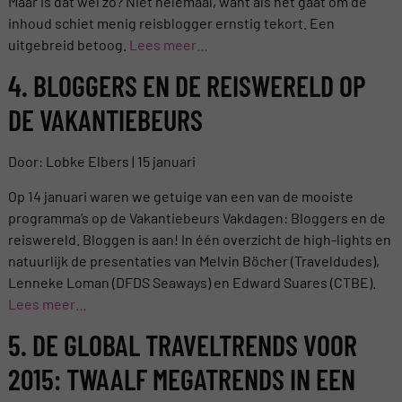
Maar is dat wel zo? Niet helemaal, want als het gaat om de
inhoud schiet menig reisblogger ernstig tekort. Een
uitgebreid betoog.
Lees meer…
4. BLOGGERS EN DE REISWERELD OP
DE VAKANTIEBEURS
Door: Lobke Elbers | 15 januari
Op 14 januari waren we getuige van een van de mooiste
programma’s op de Vakantiebeurs Vakdagen: Bloggers en de
reiswereld. Bloggen is aan! In één overzicht de high-lights en
natuurlijk de presentaties van Melvin Böcher (Traveldudes),
Lenneke Loman (DFDS Seaways) en Edward Suares (CTBE).
Lees meer…
5. DE GLOBAL TRAVELTRENDS VOOR
2015: TWAALF MEGATRENDS IN EEN