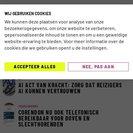
WIJ GEBRUIKEN COOKIES
We kunnen deze plaatsen voor analyse van onze
MEEST GELEZEN AFGELOPEN 7
bezoekersgegevens, om onze website te verbeteren,
DAGEN
gepersonaliseerde inhoud te tonen en om u een geweldige
website-ervaring te bieden. Voor meer informatie over de
cookies die we gebruiken opent u de instellingen.
TECHNOLOGIE
EGYPTE LANCEERT NIEUW DIGITAAL
VISUMSYSTEEM
ACCEPTEER ALLES
NEE, PAS AAN
AI
AI ACT VAN KRACHT: ZORG DAT REIZIGERS
AI KUNNEN VERTROUWEN
TRAVELNIEUWS
CORENDON NU OOK TELEFONISCH
BEREIKBAAR VOOR DOVEN EN
SLECHTHORENDEN