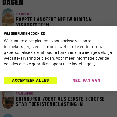
DAGEN
TECHNOLOGIE
EGYPTE LANCEERT NIEUW DIGITAAL
VISUMSYSTEEM
WIJ GEBRUIKEN COOKIES
We kunnen deze plaatsen voor analyse van onze
AI
AI ACT VAN KRACHT: ZORG DAT REIZIGERS
bezoekersgegevens, om onze website te verbeteren,
AI KUNNEN VERTROUWEN
gepersonaliseerde inhoud te tonen en om u een geweldige
website-ervaring te bieden. Voor meer informatie over de
cookies die we gebruiken opent u de instellingen.
TRAVELNIEUWS
CORENDON NU OOK TELEFONISCH
BEREIKBAAR VOOR DOVEN EN
SLECHTHORENDEN
ACCEPTEER ALLES
NEE, PAS AAN
TRAVELNIEUWS
EDINBURGH VOERT ALS EERSTE SCHOTSE
STAD TOERISTENBELASTING IN