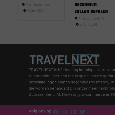
DECENNIUM
Arjen Lutgendorff
30 juni 2026
ZULLEN BEPALEN
Arjen Lutgendorff
24 juni 2026
TRAVELNEXT is hét leading kennisplatform voo
reisbranche, met een focus op de laatste updat
ontwikkelingen binnen de (online) reismarkt.
On
die worden behandeld zijn onder meer Technolo
Duurzaamheid, AI, Marketing, E-commerce en H
Volg ons op