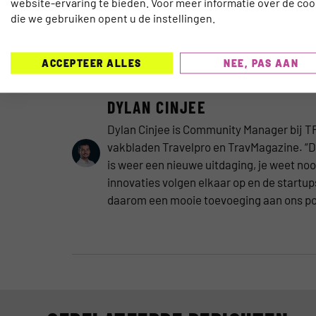
website-ervaring te bieden. Voor meer informatie over de coo
Tel Aviv, Israël
die we gebruiken opent u de instellingen.
Zandvoort – Nederland
ACCEPTEER ALLES
NEE, PAS AAN
DYLAN CINJEE
Dylan Cinjee is Community Manager bij TR
vakbladen Travelpro en TravMagazine. “De
is weer een nieuwe uitdaging, je weet n
innovaties volgen elkaar op en de startu
daarom een mooie toevoeging aan ons por