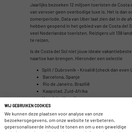
Jaarlijks bezoeken 12 miljoen toeristen de Costa
van vervoer geen overbodige luxe is. Het is dan oo
zomerperiode. Data van Uber laat zien dat in de
hebben geopend in het gebied van de Costa del So
veel Nederlandse toeristen. Reizigers uit 138 la
te reizen.
Is de Costa del Sol niet jouw ideale vakantiebes
naartoe kan brengen. Hieronder een selectie
Split / Dubrovnik – Kroatië (check dan even
Barcelona, ​​Spanje
Rio de Janeiro, Brazilië
Kaapstad, Zuid-Afrika
Honolulu, Hawaii
Nice, Frankrijk
WIJ GEBRUIKEN COOKIES
Miami – VS.
We kunnen deze plaatsen voor analyse van onze
Santa Monica – Verenigde Staten
bezoekersgegevens, om onze website te verbeteren,
Sydney, Australië
gepersonaliseerde inhoud te tonen en om u een geweldige