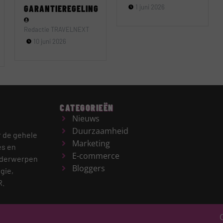
GARANTIEREGELING
1 juni 2026
Redactie TRAVELNEXT
10 juni 2026
CATEGORIEËN
Nieuws
Duurzaamheid
r de gehele
Marketing
es en
E-commerce
derwerpen
Bloggers
gie,
R.