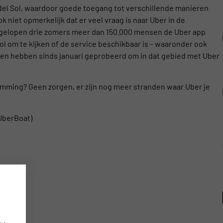
 del Sol, waardoor goede toegang tot verschillende manieren
k niet opmerkelijk dat er veel vraag is naar Uber in de
 afgelopen drie zomers meer dan 150.000 mensen de Uber app
l om te kijken of de service beschikbaar is – waaronder ook
nden hebben sinds januari geprobeerd om in dat gebied met Uber
temming? Geen zorgen, er zijn nog meer stranden waar Uber je
 UberBoat)