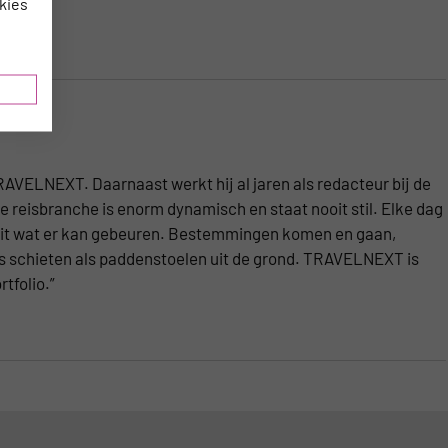
kies
AVELNEXT. Daarnaast werkt hij al jaren als redacteur bij de
 reisbranche is enorm dynamisch en staat nooit stil. Elke dag
ooit wat er kan gebeuren. Bestemmingen komen en gaan,
ps schieten als paddenstoelen uit de grond. TRAVELNEXT is
tfolio.”