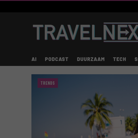
AI
PODCAST
DUURZAAM
TECH
S
TRENDS