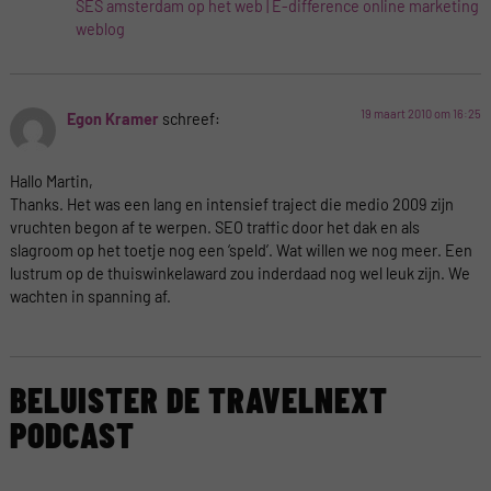
SES amsterdam op het web | E-difference online marketing
weblog
19 maart 2010 om 16:25
Egon Kramer
schreef:
Hallo Martin,
Thanks. Het was een lang en intensief traject die medio 2009 zijn
vruchten begon af te werpen. SEO traffic door het dak en als
slagroom op het toetje nog een ‘speld’. Wat willen we nog meer. Een
lustrum op de thuiswinkelaward zou inderdaad nog wel leuk zijn. We
wachten in spanning af.
BELUISTER DE TRAVELNEXT
PODCAST