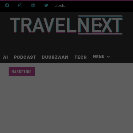
AI
PODCAST
DUURZAAM
TECH
MARKETING