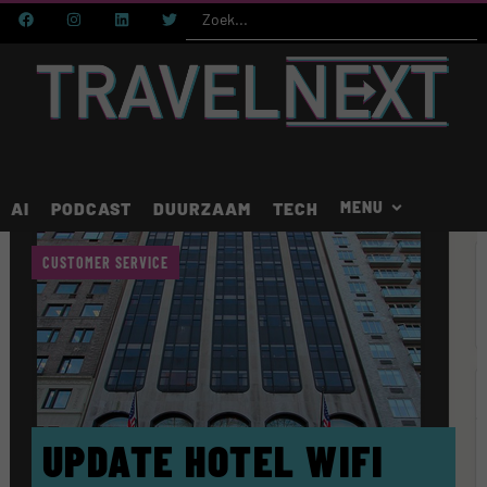
AI
PODCAST
DUURZAAM
TECH
CUSTOMER SERVICE
UPDATE HOTEL WIFI