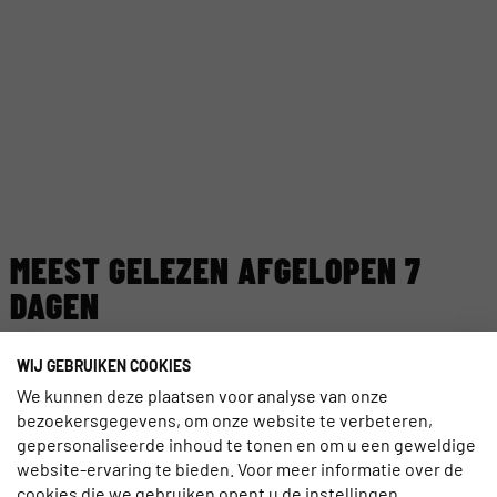
MEEST GELEZEN AFGELOPEN 7
DAGEN
TECHNOLOGIE
WIJ GEBRUIKEN COOKIES
EGYPTE LANCEERT NIEUW DIGITAAL
We kunnen deze plaatsen voor analyse van onze
VISUMSYSTEEM
bezoekersgegevens, om onze website te verbeteren,
gepersonaliseerde inhoud te tonen en om u een geweldige
website-ervaring te bieden. Voor meer informatie over de
AI
AI ACT VAN KRACHT: ZORG DAT REIZIGERS
cookies die we gebruiken opent u de instellingen.