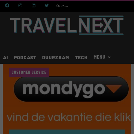
AI
PODCAST
DUURZAAM
TECH
CUSTOMER SERVICE