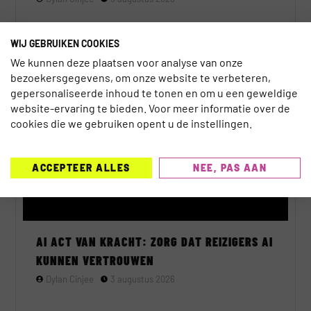
WIJ GEBRUIKEN COOKIES
We kunnen deze plaatsen voor analyse van onze
bezoekersgegevens, om onze website te verbeteren,
AI
gepersonaliseerde inhoud te tonen en om u een geweldige
website-ervaring te bieden. Voor meer informatie over de
cookies die we gebruiken opent u de instellingen.
ACCEPTEER ALLES
NEE, PAS AAN
AI ACT VAN KRACHT: ZORG DAT REIZIGERS AI
KUNNEN VERTROUWEN
Dylan Cinjee
3 augustus 2026