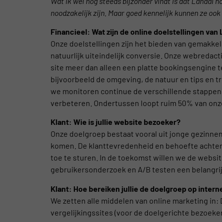
Wat ik wel nog steeds bijzonder vindt is dat Landal 
noodzakelijk zijn. Maar goed kennelijk kunnen ze ook
Financieel: Wat zijn de online doelstellingen van
Onze doelstellingen zijn het bieden van gemakkeli
natuurlijk uiteindelijk conversie. Onze webredact
site meer dan alleen een platte bookingsengine t
bijvoorbeeld de omgeving, de natuur en tips en t
we monitoren continue de verschillende stappen
verbeteren. Ondertussen loopt ruim 50% van onze
Klant: Wie is jullie website bezoeker?
Onze doelgroep bestaat vooral uit jonge gezinnen 
komen. De klanttevredenheid en behoefte achter
toe te sturen. In de toekomst willen we de websi
gebruikersonderzoek en A/B testen een belangrij
Klant: Hoe bereiken jullie de doelgroep op intern
We zetten alle middelen van online marketing in: D
vergelijkingssites (voor de doelgerichte bezoeke