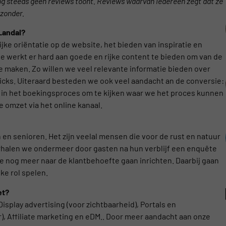
nog steeds geen reviews toont. Reviews waarvan iedereen zegt dat ze
 zonder.
 Landal?
jke oriëntatie op de website, het bieden van inspiratie en
ie werkt er hard aan goede en rijke content te bieden om van de
e maken. Zo willen we veel relevante informatie bieden over
ricks. Uiteraard besteden we ook veel aandacht an de conversie:
 in het boekingsproces om te kijken waar we het proces kunnen
 omzet via het online kanaal.
en senioren. Het zijn veelal mensen die voor de rust en natuur
halen we ondermeer door gasten na hun verblijf een enquête
te nog meer naar de klantbehoefte gaan inrichten. Daarbij gaan
ke rol spelen.
et?
isplay advertising (voor zichtbaarheid), Portals en
r), Affiliate marketing en eDM.. Door meer aandacht aan onze