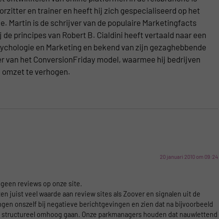
zitter en trainer en heeft hij zich gespecialiseerd op het
. Martin is de schrijver van de populaire Marketingfacts
j de principes van Robert B. Cialdini heeft vertaald naar een
 Psychologie en Marketing en bekend van zijn gezaghebbende
ker van het ConversionFriday model, waarmee hij bedrijven
e omzet te verhogen.
20 januari 2010 om 09:24
geen reviews op onze site.
 juist veel waarde aan review sites als Zoover en signalen uit de
gen onszelf bij negatieve berichtgevingen en zien dat na bijvoorbeeld
r structureel omhoog gaan. Onze parkmanagers houden dat nauwlettend