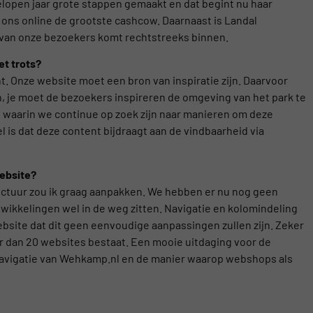
open jaar grote stappen gemaakt en dat begint nu haar
r ons online de grootste cashcow. Daarnaast is Landal
 van onze bezoekers komt rechtstreeks binnen.
et trots?
 Onze website moet een bron van inspiratie zijn. Daarvoor
n, je moet de bezoekers inspireren de omgeving van het park te
 waarin we continue op zoek zijn naar manieren om deze
 is dat deze content bijdraagt aan de vindbaarheid via
website?
ructuur zou ik graag aanpakken. We hebben er nu nog geen
wikkelingen wel in de weg zitten. Navigatie en kolomindeling
ebsite dat dit geen eenvoudige aanpassingen zullen zijn. Zeker
er dan 20 websites bestaat. Een mooie uitdaging voor de
navigatie van Wehkamp.nl en de manier waarop webshops als