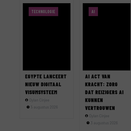
TECHNOLOGIE
AI
EGYPTE LANCEERT
AI ACT VAN
NIEUW DIGITAAL
KRACHT: ZORG
VISUMSYSTEEM
DAT REIZIGERS AI
KUNNEN
Dylan Cinjee
5 augustus 2026
VERTROUWEN
Dylan Cinjee
3 augustus 2026