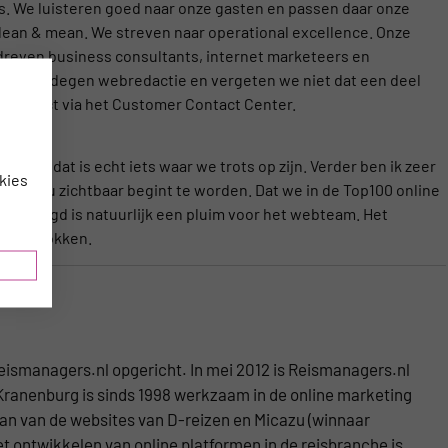
s. We luisteren goed naar onze gasten en passen daar onze
 lean & mean. We streven naar operational excellence. Onze
dreven business consultants, internet marketeers en
een gedegen webredactie en vergeten we niet dat een deel
k contact via het Customer Contact Center.
ward, dat is echt iets waar we trots op zijn. Verder ben ik zeer
kies
ingen nu zichtbaar begint te worden. Dat we in de Top100 online
 geëindigd is natuurlijk een pluim voor het webteam. Het
en getrokken.
eismanagers.nl opgericht. In mei 2012 is Reismanagers.nl
Kranenburg is sinds 1998 werkzaam in de online marketing
aan van de websites van D-reizen en Micazu (winnaar
t ontwikkelen van online platformen in de reisbranche is