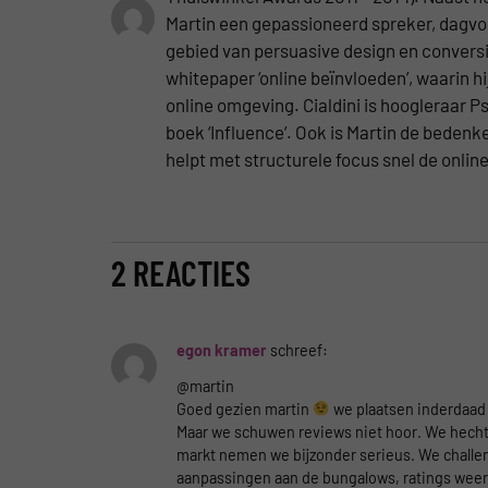
Martin een gepassioneerd spreker, dagvoor
gebied van persuasive design en conversie
whitepaper ‘online beïnvloeden’, waarin hi
online omgeving. Cialdini is hoogleraar
boek ‘Influence‘. Ook is Martin de beden
helpt met structurele focus snel de onlin
2 REACTIES
egon kramer
schreef:
@martin
Goed gezien martin
we plaatsen inderdaad 
Maar we schuwen reviews niet hoor. We hechten
markt nemen we bijzonder serieus. We challen
aanpassingen aan de bungalows, ratings wee