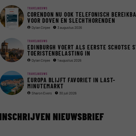
TRAVELNIEUWS
CORENDON NU OOK TELEFONISCH BEREIKB
VOOR DOVEN EN SLECHTHORENDEN
Dylan Cinjee
3 augustus 2026
TRAVELNIEUWS
EDINBURGH VOERT ALS EERSTE SCHOTSE 
TOERISTENBELASTING IN
Dylan Cinjee
1 augustus 2026
TRAVELNIEUWS
EUROPA BLIJFT FAVORIET IN LAST-
MINUTEMARKT
Sharon Evers
30 juli 2026
INSCHRIJVEN NIEUWSBRIEF