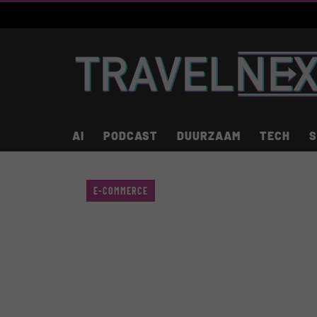
AI
PODCAST
DUURZAAM
TECH
S
E-COMMERCE