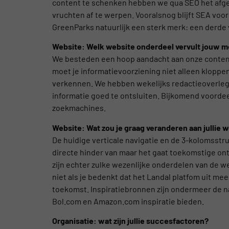
content te schenken hebben we qua SEO het afgel
vruchten af te werpen. Vooralsnog blijft SEA voo
GreenParks natuurlijk een sterk merk: een derde
Website: Welk website onderdeel vervult jouw m
We besteden een hoop aandacht aan onze content.
moet je informatievoorziening niet alleen kloppe
verkennen. We hebben wekelijks redactieoverleg
informatie goed te ontsluiten. Bijkomend voordeel
zoekmachines.
Website: Wat zou je graag veranderen aan jullie 
De huidige verticale navigatie en de 3-kolomsst
directe hinder van maar het gaat toekomstige ont
zijn echter zulke wezenlijke onderdelen van de w
niet als je bedenkt dat het Landal platfom uit me
toekomst. Inspiratiebronnen zijn ondermeer de 
Bol.com en Amazon.com inspiratie bieden.
Organisatie: wat zijn jullie succesfactoren?