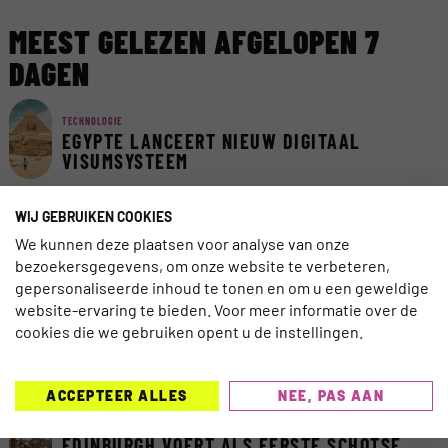
MEEST GELEZEN AFGELOPEN 7
DAGEN
TECHNOLOGIE
EGYPTE LANCEERT NIEUW DIGITAAL
VISUMSYSTEEM
WIJ GEBRUIKEN COOKIES
AI
AI ACT VAN KRACHT: ZORG DAT REIZIGERS
We kunnen deze plaatsen voor analyse van onze
AI KUNNEN VERTROUWEN
bezoekersgegevens, om onze website te verbeteren,
gepersonaliseerde inhoud te tonen en om u een geweldige
website-ervaring te bieden. Voor meer informatie over de
TRAVELNIEUWS
CORENDON NU OOK TELEFONISCH
cookies die we gebruiken opent u de instellingen.
BEREIKBAAR VOOR DOVEN EN
SLECHTHORENDEN
ACCEPTEER ALLES
NEE, PAS AAN
TRAVELNIEUWS
EDINBURGH VOERT ALS EERSTE SCHOTSE