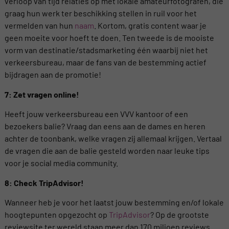
verloop van tijd relaties op met lokale amateurfotografen, die
graag hun werk ter beschikking stellen in ruil voor het
vermelden van hun
naam
. Kortom, gratis content waar je
geen moeite voor hoeft te doen. Ten tweede is de mooiste
vorm van destinatie/stadsmarketing één waarbij niet het
verkeersbureau, maar de fans van de bestemming actief
bijdragen aan de promotie!
7: Zet vragen online!
Heeft jouw verkeersbureau een VVV kantoor of een
bezoekers balie? Vraag dan eens aan de dames en heren
achter de toonbank, welke vragen zij allemaal krijgen. Vertaal
de vragen die aan de balie gesteld worden naar leuke tips
voor je social media community.
8: Check TripAdvisor!
Wanneer heb je voor het laatst jouw bestemming en/of lokale
hoogtepunten opgezocht op
TripAdvisor
? Op de grootste
reviewsite ter wereld staan meer dan 170 miljoen reviews.