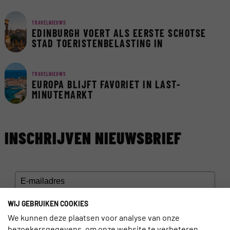
TRAVELNIEUWS
EDINBURGH VOERT ALS EERSTE SCHOTSE
STAD TOERISTENBELASTING IN
TRAVELNIEUWS
EUROPA BLIJFT FAVORIET IN LAST-
MINUTEMARKT
INSCHRIJVEN NIEUWSBRIEF
WIJ GEBRUIKEN COOKIES
SCHRIJF JE IN >
We kunnen deze plaatsen voor analyse van onze
bezoekersgegevens, om onze website te verbeteren,