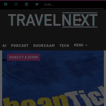
AI
PODCAST
DUURZAAM
TECH
USABILITY & DESIGN