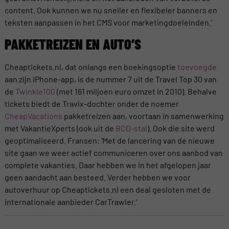
content. Ook kunnen we nu sneller en flexibeler banners en
teksten aanpassen in het CMS voor marketingdoeleinden.’
PAKKETREIZEN EN AUTO’S
Cheaptickets.nl, dat onlangs een boekingsoptie
toevoegde
aan zijn iPhone-app, is de nummer 7 uit de Travel Top 30 van
de
Twinkle100
(met 161 miljoen euro omzet in 2010). Behalve
tickets biedt de Travix-dochter onder de noemer
CheapVacations
pakketreizen aan, voortaan in samenwerking
met VakantieXperts (ook uit de
BCD-stal
). Ook die site werd
geoptimaliseerd. Fransen: ‘Met de lancering van de nieuwe
site gaan we weer actief communiceren over ons aanbod van
complete vakanties. Daar hebben we in het afgelopen jaar
geen aandacht aan besteed. Verder hebben we voor
autoverhuur op Cheaptickets.nl een deal gesloten met de
internationale aanbieder CarTrawler.’