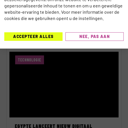
gepersonaliseerde inhoud te tonen en om u een geweldige
website-ervaring te bieden. Voor meer informatie over de
cookies die we gebruiken opent u de instellingen.
GERELATEERDE BERICHTEN
ACCEPTEER ALLES
NEE, PAS AAN
TECHNOLOGIE
EGYPTE LANCEERT NIEUW DIGITAAL