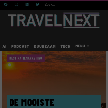
AI
PODCAST
DUURZAAM
TECH
DESTINATIEMARKETING
DE MOOISTE