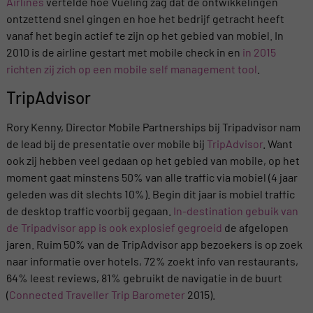
Airlines
vertelde hoe Vueling zag dat de ontwikkelingen
ontzettend snel gingen en hoe het bedrijf getracht heeft
vanaf het begin actief te zijn op het gebied van mobiel. In
2010 is de airline gestart met mobile check in en
in 2015
richten zij zich op een mobile self management tool
.
TripAdvisor
Rory Kenny, Director Mobile Partnerships bij Tripadvisor nam
de lead bij de presentatie over mobile bij
TripAdvisor
. Want
ook zij hebben veel gedaan op het gebied van mobile, op het
moment gaat minstens 50% van alle traffic via mobiel (4 jaar
geleden was dit slechts 10%). Begin dit jaar is mobiel traffic
de desktop traffic voorbij gegaan.
In-destination gebuik van
de Tripadvisor app is ook explosief gegroeid
de afgelopen
jaren. Ruim 50% van de TripAdvisor app bezoekers is op zoek
naar informatie over hotels, 72% zoekt info van restaurants,
64% leest reviews, 81% gebruikt de navigatie in de buurt
(
Connected Traveller Trip Barometer
2015).