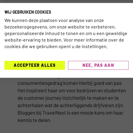
WIJ GEBRUIKEN COOKIES
We kunnen deze plaatsen voor analyse van onze
WESLEY PUT
bezoekersgegevens, om onze website te verbeteren,
Wesley Put is werkzaam als Lecturer International
gepersonaliseerde inhoud te tonen en om u een geweldige
Marketing Research en Coordinator Master TDM bij
website-ervaring te bieden. Voor meer informatie over de
NHTV University of applied Sciences in Breda. De
cookies die we gebruiken opent u de instellingen.
afgelopen jaren heeft zij een passie ontwikkeld op
het gebied van online marketing en meer specifiek
ACCEPTEER ALLES
NEE, PAS AAN
website conversion optimization. Haar
onderzoeksachtergrond en expertise over
consumentengedrag komen hierbij goed van pas.
Het inspireert haar om voor bedrijven en studenten
de customer journey inzichtelijk te maken en te
achterhalen wat de achterliggende drijfveren zijn.
Bloggen bij TravelNext is een mooie kans om haar
kennis te delen.