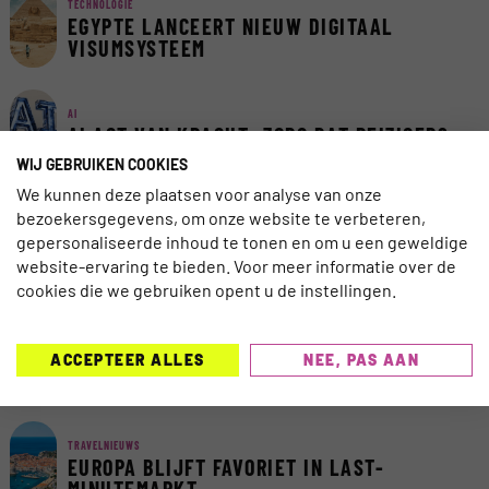
TECHNOLOGIE
EGYPTE LANCEERT NIEUW DIGITAAL
VISUMSYSTEEM
AI
AI ACT VAN KRACHT: ZORG DAT REIZIGERS
AI KUNNEN VERTROUWEN
WIJ GEBRUIKEN COOKIES
We kunnen deze plaatsen voor analyse van onze
bezoekersgegevens, om onze website te verbeteren,
TRAVELNIEUWS
CORENDON NU OOK TELEFONISCH
gepersonaliseerde inhoud te tonen en om u een geweldige
BEREIKBAAR VOOR DOVEN EN
website-ervaring te bieden. Voor meer informatie over de
SLECHTHORENDEN
cookies die we gebruiken opent u de instellingen.
TRAVELNIEUWS
EDINBURGH VOERT ALS EERSTE SCHOTSE
ACCEPTEER ALLES
NEE, PAS AAN
STAD TOERISTENBELASTING IN
TRAVELNIEUWS
EUROPA BLIJFT FAVORIET IN LAST-