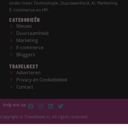
onder meer Technologie, Duurzaamheid, AI, Marketing,
E-commerce en HR.
CATEGORIEËN
Nieuws
Duurzaamheid
Marketing
E-commerce
Bloggers
TRAVELNEXT
Adverteren
Privacy en Cookiebeleid
Contact
Volg ons op
Copyright © TravelNext.nl, All rights reserved.