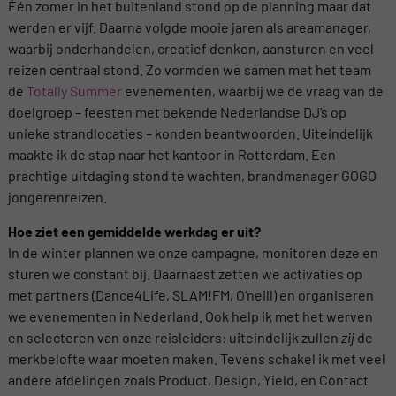
Één zomer in het buitenland stond op de planning maar dat
werden er vijf. Daarna volgde mooie jaren als areamanager,
waarbij onderhandelen, creatief denken, aansturen en veel
reizen centraal stond. Zo vormden we samen met het team
de
Totally Summer
evenementen, waarbij we de vraag van de
doelgroep – feesten met bekende Nederlandse DJ’s op
unieke strandlocaties – konden beantwoorden. Uiteindelijk
maakte ik de stap naar het kantoor in Rotterdam. Een
prachtige uitdaging stond te wachten, brandmanager GOGO
jongerenreizen.
Hoe ziet een gemiddelde werkdag er uit?
In de winter plannen we onze campagne, monitoren deze en
sturen we constant bij. Daarnaast zetten we activaties op
met partners (Dance4Life, SLAM!FM, O’neill) en organiseren
we evenementen in Nederland. Ook help ik met het werven
en selecteren van onze reisleiders: uiteindelijk zullen
zij
de
merkbelofte waar moeten maken. Tevens schakel ik met veel
andere afdelingen zoals Product, Design, Yield, en Contact