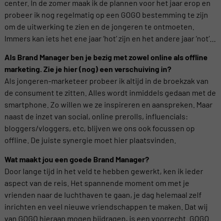
center. In de zomer maak ik de plannen voor het jaar erop en
probeer ik nog regelmatig op een GOGO bestemming te zijn
om de uitwerking te zien en de jongeren te ontmoeten.
Immers kan iets het ene jaar ‘hot’ zijn en het andere jaar ‘not’…
Als Brand Manager ben je bezig met zowel online als offline
marketing. Zie je hier (nog) een verschuiving in?
Als jongeren-marketeer probeer ik altijd in de broekzak van
de consument te zitten. Alles wordt inmiddels gedaan met de
smartphone. Zo willen we ze inspireren en aanspreken. Maar
naast de inzet van social, online prerolls, influencials:
bloggers/vloggers, etc, blijven we ons ook focussen op
offline. De juiste synergie moet hier plaatsvinden.
Wat maakt jou een goede Brand Manager?
Door lange tijd in het veld te hebben gewerkt, ken ik ieder
aspect van de reis. Het spannende moment om met je
vrienden naar de luchthaven te gaan, je dag helemaal zelf
inrichten en veel nieuwe vriendschappen te maken. Dat wij
van GOGO hieraan mogen bijdragen, is een voorrecht. GOGO