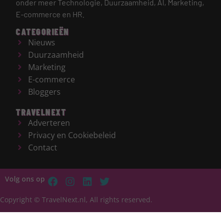
onder meer Technologie, Duurzaamheid, AI, Marketing,
E-commerce en HR.
CATEGORIEËN
Nieuws
Duurzaamheid
Marketing
E-commerce
Bloggers
TRAVELNEXT
Adverteren
Privacy en Cookiebeleid
Contact
Volg ons op
Copyright © TravelNext.nl, All rights reserved.