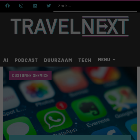
AI
PODCAST
DUURZAAM
TECH
CUSTOMER SERVICE