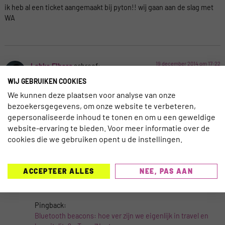
ik heb al een ticket aangemaakt bij pyton!! wij gaan aan de slag met
WA
19 december 2014 om 17:22
Lobke Elbers
schreef:
WIJ GEBRUIKEN COOKIES
We kunnen deze plaatsen voor analyse van onze
Ha Martine! Wat goed
Laat je even weten hoe het je bevalt?
bezoekersgegevens, om onze website te verbeteren,
gepersonaliseerde inhoud te tonen en om u een geweldige
website-ervaring te bieden. Voor meer informatie over de
cookies die we gebruiken opent u de instellingen.
Pingback:
7 tips voor (reis)agent en marketeer uit het rapport 'driving
direct channel bookings' van HSMAI - TravelNext
ACCEPTEER ALLES
NEE, PAS AAN
Pingback:
Bluetooth beacons: hoe ver zijn we eigenlijk in travel en