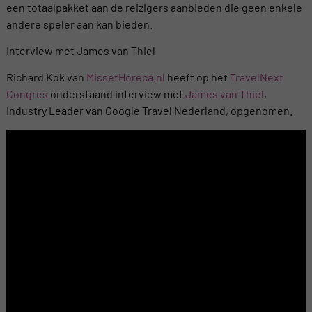
een totaalpakket aan de reizigers aanbieden die geen enkele
andere speler aan kan bieden.
Interview met James van Thiel
Richard Kok van
MissetHoreca.nl
heeft op het
TravelNext
Congres
onderstaand interview met
James van Thiel
,
Industry Leader van Google Travel Nederland, opgenomen.