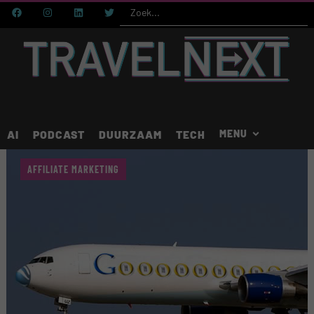
AI
PODCAST
DUURZAAM
TECH
AFFILIATE MARKETING