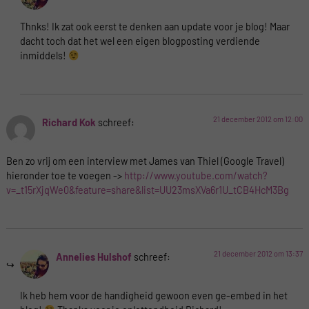
Thnks! Ik zat ook eerst te denken aan update voor je blog! Maar
dacht toch dat het wel een eigen blogposting verdiende
inmiddels!
21 december 2012 om 12:00
Richard Kok
schreef:
Ben zo vrij om een interview met James van Thiel (Google Travel)
hieronder toe te voegen ->
http://www.youtube.com/watch?
v=_t15rXjqWe0&feature=share&list=UU23msXVa6r1U_tCB4HcM3Bg
21 december 2012 om 13:37
Annelies Hulshof
schreef:
Ik heb hem voor de handigheid gewoon even ge-embed in het