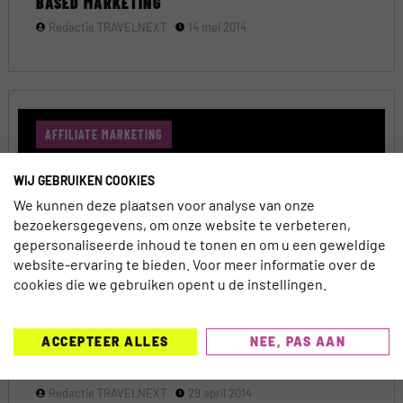
BASED MARKETING
Redactie TRAVELNEXT
14 mei 2014
AFFILIATE MARKETING
WIJ GEBRUIKEN COOKIES
We kunnen deze plaatsen voor analyse van onze
bezoekersgegevens, om onze website te verbeteren,
gepersonaliseerde inhoud te tonen en om u een geweldige
website-ervaring te bieden. Voor meer informatie over de
cookies die we gebruiken opent u de instellingen.
ACCEPTEER ALLES
NEE, PAS AAN
TESSATRAVEL.NL: EEN ZELFSTANDIG MERK VAN
HOTELDEAL EN PUBLISHER
Redactie TRAVELNEXT
29 april 2014