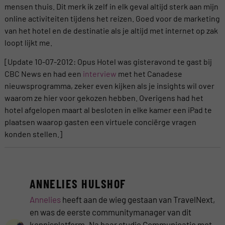
mensen thuis. Dit merk ik zelf in elk geval altijd sterk aan mijn
online activiteiten tijdens het reizen. Goed voor de marketing
van het hotel en de destinatie als je altijd met internet op zak
loopt lijkt me.
[Update 10-07-2012: Opus Hotel was gisteravond te gast bij
CBC News en had een
interview
met het Canadese
nieuwsprogramma, zeker even kijken als je insights wil over
waarom ze hier voor gekozen hebben. Overigens had het
hotel afgelopen maart al besloten in elke kamer een iPad te
plaatsen waarop gasten een virtuele conciërge vragen
konden stellen.]
ANNELIES HULSHOF
Annelies
heeft aan de wieg gestaan van TravelNext,
en was de eerste communitymanager van dit
kennisplatform. Na haar studie Communicatie met