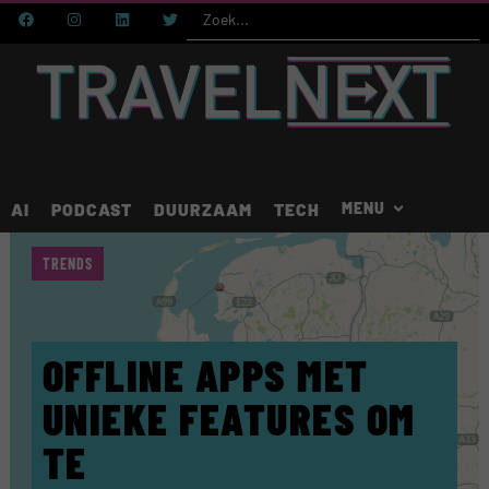
AI
PODCAST
DUURZAAM
TECH
TRENDS
OFFLINE APPS MET
UNIEKE FEATURES OM
TE