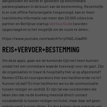
aangeboden en wordt er gewezen op beschikbare
parkeerplaatsen in de buurt van de bestemming. Recentelijk
is er ook offline fietsnavigatie toegevoegd, kan er meer
toeristische informatie van meer dan 20.000 uitjes (via
partner en Berlijnse startup
GetYourGuide
) worden
opgevraagd en is het mogelijk om de route te delen.
https://www.youtube.com/watch?v=y1HAEJUadR0
REIS+VERVOER+BESTEMMING
Om deze apps, gaan we de komende tijd niet heen kunnen
omdat het een onmisbare waarde toevoegt voor de gast. Zijn
de organisaties in travel & hospitality hier al op afgestemd?
Nemen OTA’s en touroperators hier een faciliterende rol in?
Kunnen zij dat? En hoe faciliteren we nu de communicatie
tussen reiziger en verblijf. Er zijn tal van voorbeelden die
laten zien dat na de boeking meestal direct contact
noodzakelijk is tussen reiziger en hotel, maar daar wil geen
enkele partij tussen zitten. En dus krijgen deze startups vrij