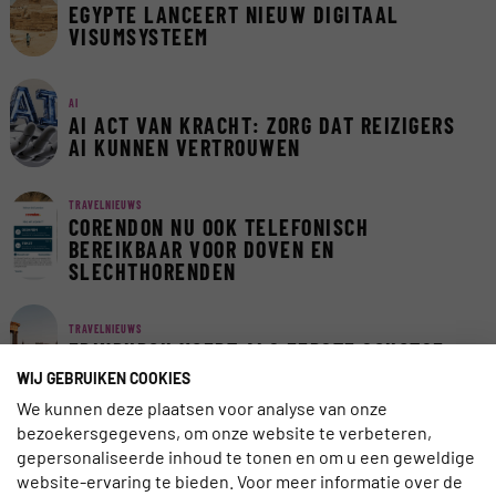
EGYPTE LANCEERT NIEUW DIGITAAL
VISUMSYSTEEM
AI
AI ACT VAN KRACHT: ZORG DAT REIZIGERS
AI KUNNEN VERTROUWEN
TRAVELNIEUWS
CORENDON NU OOK TELEFONISCH
BEREIKBAAR VOOR DOVEN EN
SLECHTHORENDEN
TRAVELNIEUWS
EDINBURGH VOERT ALS EERSTE SCHOTSE
STAD TOERISTENBELASTING IN
WIJ GEBRUIKEN COOKIES
We kunnen deze plaatsen voor analyse van onze
bezoekersgegevens, om onze website te verbeteren,
TRAVELNIEUWS
gepersonaliseerde inhoud te tonen en om u een geweldige
EUROPA BLIJFT FAVORIET IN LAST-
website-ervaring te bieden. Voor meer informatie over de
MINUTEMARKT