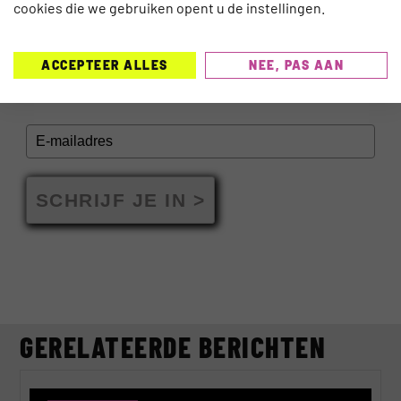
cookies die we gebruiken opent u de instellingen.
INSCHRIJVEN NIEUWSBRIEF
ACCEPTEER ALLES
NEE, PAS AAN
SCHRIJF JE IN >
GERELATEERDE BERICHTEN