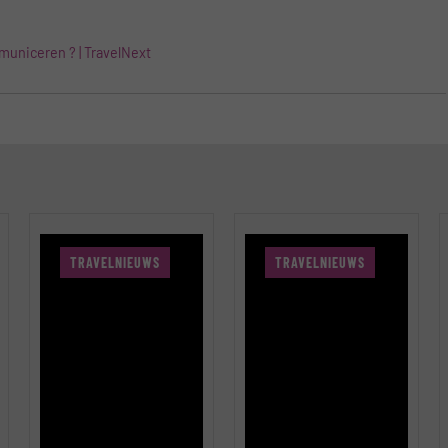
municeren ? | TravelNext
TRAVELNIEUWS
TRAVELNIEUWS