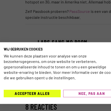
hotspot en 3G, maar in Amerika niet. Allemaal ho
Zelf Passbook proberen?
PassSource
is een van d
speciale instructie beschikbaar.
LARS SANG MO BOOM
WIJ GEBRUIKEN COOKIES
Lars Sang Mo Boom helpt graag mensen tijd
We kunnen deze plaatsen voor analyse van onze
haalt waarde uit het leven door te werke
bezoekersgegevens, om onze website te verbeteren,
uitdaging om gedragsveranderingen te real
gepersonaliseerde inhoud te tonen en om u een geweldige
Digital wereld heeft gevonden. Niet als
website-ervaring te bieden. Voor meer informatie over de coo
filosofie. Zijn bedrijf
Boombuzztic
en sti
die we gebruiken opent u de instellingen.
met de wereld te delen.
ACCEPTEER ALLES
NEE, PAS AAN
8 REACTIES