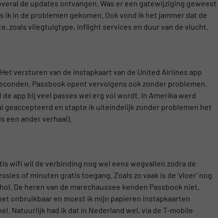
t overal de updates ontvangen. Was er een gatewijziging geweest
as ik in de problemen gekomen. Ook vond ik het jammer dat de
, zoals vliegtuigtype, inflight services en duur van de vlucht.
et versturen van de instapkaart van de United Airlines app
 seconden. Passbook opent vervolgens ook zonder problemen.
 de app bij veel passes wel erg vol wordt. In Amerika werd
al geaccepteerd en stapte ik uiteindelijk zonder problemen het
is een ander verhaal).
atis wifi wil de verbinding nog wel eens wegvallen zodra de
ssies of minuten gratis toegang. Zoals zo vaak is de ‘vloer’ nog
chiphol. De heren van de marechaussee kenden Passbook niet,
 het onbruikbaar en moest ik mijn papieren instapkaarten
l. Natuurlijk had ik dat in Nederland wel, via de T-mobile