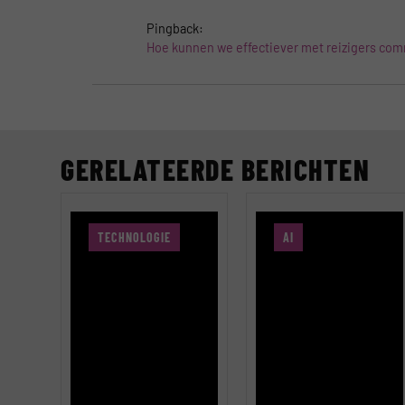
Pingback:
Hoe kunnen we effectiever met reizigers com
GERELATEERDE BERICHTEN
TECHNOLOGIE
AI