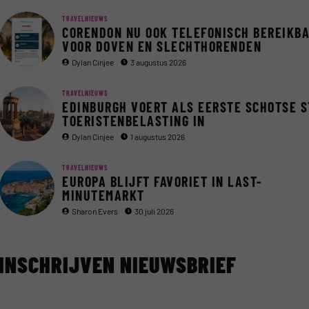
TRAVELNIEUWS
CORENDON NU OOK TELEFONISCH BEREIKB
VOOR DOVEN EN SLECHTHORENDEN
Dylan Cinjee
3 augustus 2026
TRAVELNIEUWS
EDINBURGH VOERT ALS EERSTE SCHOTSE 
TOERISTENBELASTING IN
Dylan Cinjee
1 augustus 2026
TRAVELNIEUWS
EUROPA BLIJFT FAVORIET IN LAST-
MINUTEMARKT
Sharon Evers
30 juli 2026
INSCHRIJVEN NIEUWSBRIEF