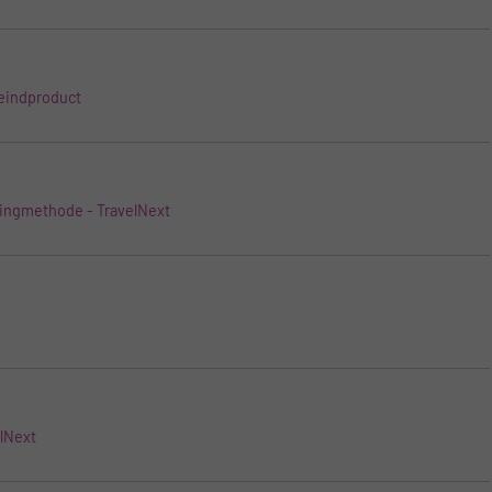
 eindproduct
ingmethode - TravelNext
elNext