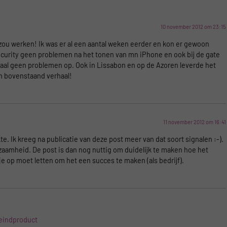
10 november 2012 om 23:15
t zou werken! Ik was er al een aantal weken eerder en kon er gewoon
security geen problemen na het tonen van mn iPhone en ook bij de gate
taal geen problemen op. Ook in Lissabon en op de Azoren leverde het
n bovenstaand verhaal!
11 november 2012 om 16:41
te. Ik kreeg na publicatie van deze post meer van dat soort signalen :-).
dzaamheid. De post is dan nog nuttig om duidelijk te maken hoe het
je op moet letten om het een succes te maken (als bedrijf).
 eindproduct