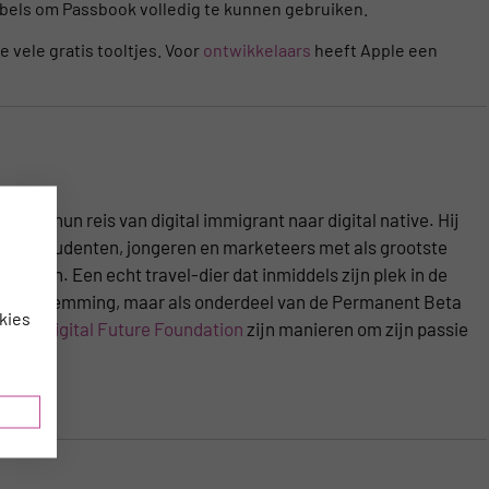
bbels om Passbook volledig te kunnen gebruiken.
e vele gratis tooltjes. Voor
ontwikkelaars
heeft Apple een
ens hun reis van digital immigrant naar digital native. Hij
n met studenten, jongeren en marketeers met als grootste
iseren. Een echt travel-dier dat inmiddels zijn plek in de
 eindbestemming, maar als onderdeel van de Permanent Beta
kies
chting
Digital Future Foundation
zijn manieren om zijn passie