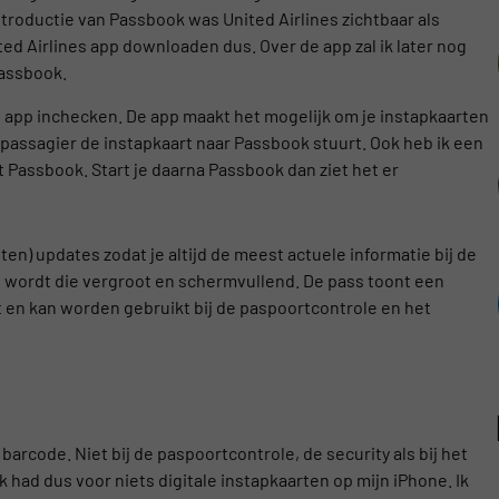
ntroductie van Passbook was United Airlines zichtbaar als
ed Airlines app downloaden dus. Over de app zal ik later nog
Passbook.
es app inchecken. De app maakt het mogelijk om je instapkaarten
 passagier de instapkaart naar Passbook stuurt. Ook heb ik een
 Passbook. Start je daarna Passbook dan ziet het er
en) updates zodat je altijd de meest actuele informatie bij de
ebt wordt die vergroot en schermvullend. De pass toont een
t en kan worden gebruikt bij de paspoortcontrole en het
arcode. Niet bij de paspoortcontrole, de security als bij het
Ik had dus voor niets digitale instapkaarten op mijn iPhone. Ik