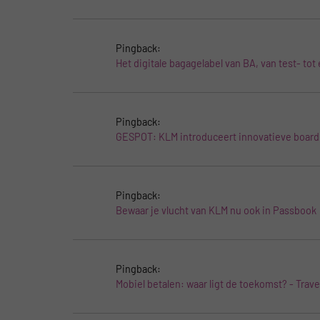
Pingback:
Het digitale bagagelabel van BA, van test- tot
Pingback:
GESPOT: KLM introduceert innovatieve board
Pingback:
Bewaar je vlucht van KLM nu ook in Passbook
Pingback:
Mobiel betalen: waar ligt de toekomst? - Trav