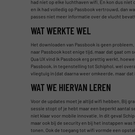
had niet op elke luchthaven wifi. En kon dus nie
en ik had volledig op Passbook vertrouwd, dan w
passes niet meer informatie over de vlucht bevatte
WAT WERKTE WEL
Het downloaden van Passbook is geen probleem. H
naar Passbook kost enige tijd, maar dat gaat om
Qua UX vind ik Passbook erg prettig werkt, hoewel
Passbook, in tegenstelling tot Schiphol, wel over
vliegtuig in (dat daarna weer omkeerde, maar dat 
WAT WE HIERVAN LEREN
Voor de updates moet je altijd wifi hebben. Bij gr
sessie stopt of je hebt maar een beperkt aantal se
niet klaar voor mobile innovatie. In dit geval S
maar ook bij de security en bij het instappen was
tonen. Ook de toegang tot wifi vormde een opstake