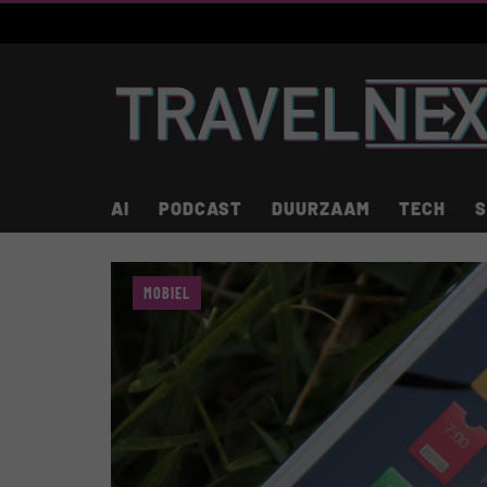
AI
PODCAST
DUURZAAM
TECH
S
MOBIEL