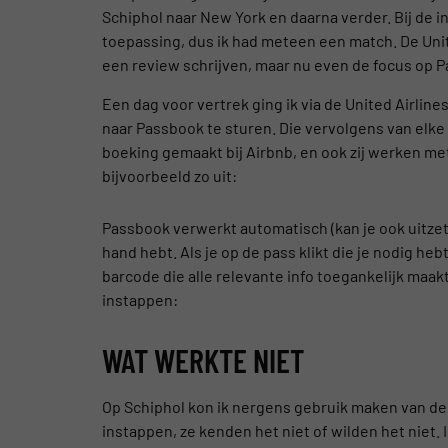
Schiphol naar New York en daarna verder. Bij de i
toepassing, dus ik had meteen een match. De Unit
een review schrijven, maar nu even de focus op 
Een dag voor vertrek ging ik via de United Airlin
naar Passbook te sturen. Die vervolgens van elke
boeking gemaakt bij Airbnb, en ook zij werken met
bijvoorbeeld zo uit:
Passbook verwerkt automatisch (kan je ook uitzett
hand hebt. Als je op de pass klikt die je nodig h
barcode die alle relevante info toegankelijk maak
instappen:
WAT WERKTE NIET
Op Schiphol kon ik nergens gebruik maken van de b
instappen, ze kenden het niet of wilden het niet. 