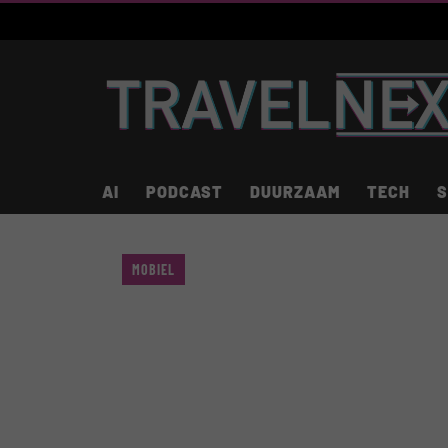
AI
PODCAST
DUURZAAM
TECH
S
MOBIEL