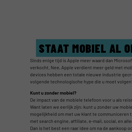
STAAT MOBIEL AL O
Sinds enige tijd is Apple meer waard dan Microso
verkocht. Nee, Apple verdient meer geld met mob
devices hebben een totale nieuwe industrie gecr
volgende technologische hype die u moet volgen
Kunt u zonder mobiel?
De impact van de mobiele telefoon voor u als reism
Want laten we eerlijk zijn: kunt u zonder uw mobi
mogelijkheid om met uw klant te communiceren ter
met search engine, affiliate, e-mail, social, en a
Dan is het best een raar idee om na de aankoop oo