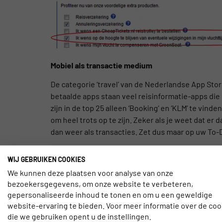
Mobiel als transactie medium
De categorie ‘travel’ van de Nederlandse App Sto
betaalde apps staan veel reisinformatie-apps die i
zijn in de top 25 alleen ‘Booking’ en ‘KLM’ te vi
om heel trots op te zijn. Zeker als je weet dat e
dan weer als transacties. Zet dus maar op uw To-Do
WIJ GEBRUIKEN COOKIES
We kunnen deze plaatsen voor analyse van onze
JEROEN VAN VELZEN
bezoekersgegevens, om onze website te verbeteren,
gepersonaliseerde inhoud te tonen en om u een geweldige
Jeroen van Velzen is algemeen directeur 
website-ervaring te bieden. Voor meer informatie over de coo
voor de reisbranche in Nederland en daar
die we gebruiken opent u de instellingen.
Schiphol maken gebruik van de slimme to