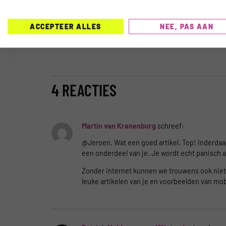
op de hoogte te houden van hun reis via d
Jeroen in 2001 aan de wieg van Mobile2P
ACCEPTEER ALLES
NEE, PAS AAN
schrijft over mobiel in travel in Nederlan
4 REACTIES
Martin van Kranenburg
schreef:
@Jeroen. Wat een goed artikel. Top! Inderdaad
een onderdeel van je. Je wordt echt panisch 
Zonder internet kunnen we trouwens ook niet 
leuke artikelen van je en voorbeelden van mo