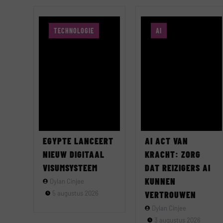
TECHNOLOGIE
AI
EGYPTE LANCEERT
AI ACT VAN
NIEUW DIGITAAL
KRACHT: ZORG
VISUMSYSTEEM
DAT REIZIGERS AI
KUNNEN
Dylan Cinjee
5 augustus 2026
VERTROUWEN
Dylan Cinjee
3 augustus 2026