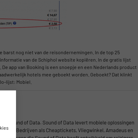
re barst nog niet van de reisondernemingen. In de top 25
nformatie van de Schiphol website kopiëren. In de gratis lijst
nden. De app van Booking is een snoepje en een Nederlands product
r daadwerkelijk hotels mee geboekt worden. Geboekt? Dat klinkt
-lijst: Mobiel.
van Sound of Data. Sound of Data levert mobiele oplossingen
kies
buiten. Bedrijven als Cheaptickets, Vliegwinkel, Amadeus en
epassingen die Sound of Data heeft ontwikkeld om reizigers