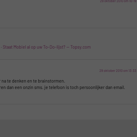
29 oktober 2010 om 10:19
Staat Mobiel al op uw To-Do-lijst? -- Topsy.com
29 oktober 2010 om 13:33
r na te denken en te brainstormen.
n dan een onzin sms. je telefoon is toch persoonlijker dan email.