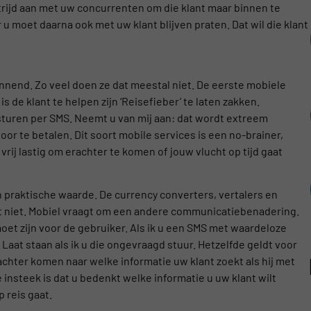
trijd aan met uw concurrenten om die klant maar binnen te
 u moet daarna ook met uw klant blijven praten. Dat wil die klant
nnend. Zo veel doen ze dat meestal niet. De eerste mobiele
e klant te helpen zijn ‘Reisefieber’ te laten zakken.
sturen per SMS. Neemt u van mij aan: dat wordt extreem
oor te betalen. Dit soort mobile services is een no-brainer,
k vrij lastig om erachter te komen of jouw vlucht op tijd gaat
 praktische waarde. De currency converters, vertalers en
het niet. Mobiel vraagt om een andere communicatiebenadering.
oet zijn voor de gebruiker. Als ik u een SMS met waardeloze
Laat staan als ik u die ongevraagd stuur. Hetzelfde geldt voor
chter komen naar welke informatie uw klant zoekt als hij met
 insteek is dat u bedenkt welke informatie u uw klant wilt
 reis gaat.