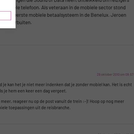
e mobiele telefoon. Als veteraan in de mobiele sector stond
ay, het eerste mobiele betaalsysteem in de Benelux. Jeroen
d en daarbuiten.
29 oktober 2010 om 09:57
 je kan het je niet meer indenken dat je zonder mobiel kan. Het is echt
als je hem een keer een dag vergeet.
meer, reageer nu op de post vanuit de trein :-)! Hoop op nog meer
biele toepassingen uit de reisbranche.