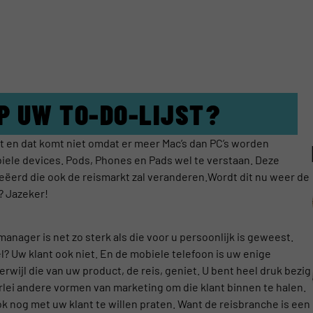
P UW TO-DO-LIJST?
ft en dat komt niet omdat er meer Mac’s dan PC’s worden
iele devices. Pods, Phones en Pads wel te verstaan. Deze
eëerd die ook de reismarkt zal veranderen.Wordt dit nu weer de
? Jazeker!
anager is net zo sterk als die voor u persoonlijk is geweest.
el? Uw klant ook niet. En de mobiele telefoon is uw enige
wijl die van uw product, de reis, geniet. U bent heel druk bezig
llerlei andere vormen van marketing om die klant binnen te halen.
k nog met uw klant te willen praten. Want de reisbranche is een