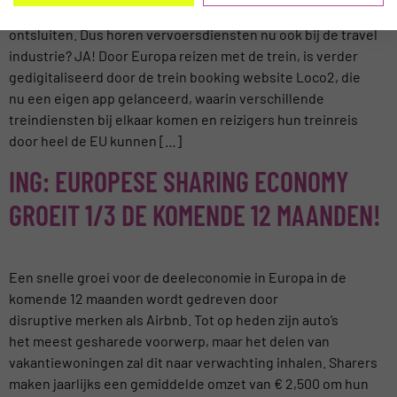
Europa als destinatie is zich steeds verder aan het
ontsluiten. Dus horen vervoersdiensten nu ook bij de travel
industrie? JA! Door Europa reizen met de trein, is verder
gedigitaliseerd door de trein booking website Loco2, die
nu een eigen app gelanceerd, waarin verschillende
treindiensten bij elkaar komen en reizigers hun treinreis
door heel de EU kunnen […]
ING: EUROPESE SHARING ECONOMY
GROEIT 1/3 DE KOMENDE 12 MAANDEN!
Een snelle groei voor de deeleconomie in Europa in de
komende 12 maanden wordt gedreven door
disruptive merken als Airbnb. Tot op heden zijn auto’s
het meest gesharede voorwerp, maar het delen van
vakantiewoningen zal dit naar verwachting inhalen. Sharers
maken jaarlijks een gemiddelde omzet van € 2,500 om hun