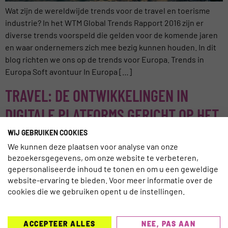
Wat zijn de wereldwijde trends voor de travel en toerisme
industrie? In het WTM Global Trends Rapport 2016 zijn er
diverse trends voorspeld die gelden voor de komende jaren
en waar ondernemers zich mee bezig kunnen houden. In dit
blog richten we ons op de trends voor Europa. Trends in
Europa Soft avontuur In Europa […]
TRAVEL: DE ONTWIKKELINGEN IN
DIGITALE PLATFORMS GERICHT OP HET
OV MET LOCO2
WIJ GEBRUIKEN COOKIES
We kunnen deze plaatsen voor analyse van onze
bezoekersgegevens, om onze website te verbeteren,
gepersonaliseerde inhoud te tonen en om u een geweldige
website-ervaring te bieden. Voor meer informatie over de
cookies die we gebruiken opent u de instellingen.
ACCEPTEER ALLES
NEE, PAS AAN