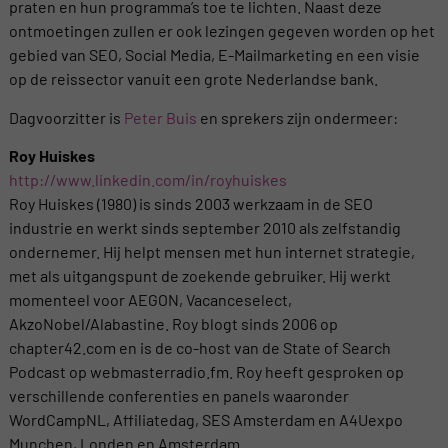
praten en hun programma’s toe te lichten. Naast deze
ontmoetingen zullen er ook lezingen gegeven worden op het
gebied van SEO, Social Media, E-Mailmarketing en een visie
op de reissector vanuit een grote Nederlandse bank.
Dagvoorzitter is
Peter Buis
en sprekers zijn ondermeer:
Roy Huiskes
http://www.linkedin.com/in/royhuiskes
Roy Huiskes (1980) is sinds 2003 werkzaam in de SEO
industrie en werkt sinds september 2010 als zelfstandig
ondernemer. Hij helpt mensen met hun internet strategie,
met als uitgangspunt de zoekende gebruiker. Hij werkt
momenteel voor AEGON, Vacanceselect,
AkzoNobel/Alabastine. Roy blogt sinds 2006 op
chapter42.com en is de co-host van de State of Search
Podcast op webmasterradio.fm. Roy heeft gesproken op
verschillende conferenties en panels waaronder
WordCampNL, Affiliatedag, SES Amsterdam en A4Uexpo
Munchen, Londen en Amsterdam.