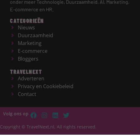
onder meer Technologie, Duurzaamheid, AI, Marketing,
E-commerce en HR.
CATEGORIEËN
Nieuws
Duurzaamheid
Marketing
E-commerce
Bloggers
TRAVELNEXT
Adverteren
Privacy en Cookiebeleid
Contact
Volg ons op
Copyright © TravelNext.nl, All rights reserved.