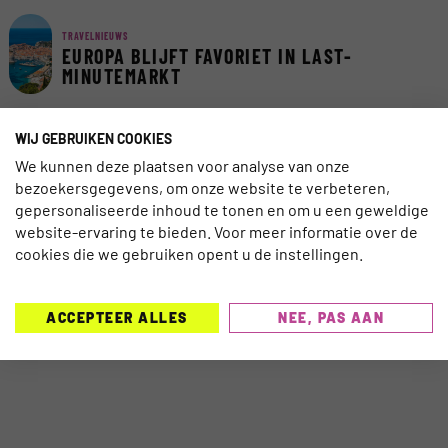
TRAVELNIEUWS
EUROPA BLIJFT FAVORIET IN LAST-
MINUTEMARKT
WIJ GEBRUIKEN COOKIES
INSCHRIJVEN NIEUWSBRIEF
We kunnen deze plaatsen voor analyse van onze
bezoekersgegevens, om onze website te verbeteren,
gepersonaliseerde inhoud te tonen en om u een geweldige
website-ervaring te bieden. Voor meer informatie over de
cookies die we gebruiken opent u de instellingen.
SCHRIJF JE IN >
ACCEPTEER ALLES
NEE, PAS AAN