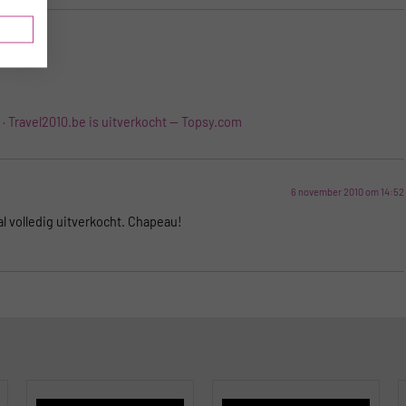
 Travel2010.be is uitverkocht -- Topsy.com
6 november 2010 om 14:52
al volledig uitverkocht. Chapeau!