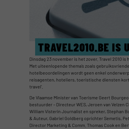
TRAVEL2010.BE IS 
Dinsdag 23 november is het zover. Travel 2010 is h
Met uiteenlopende thema’s zoals gebruiksvriendeli
hotelbeoordelingen wordt geen enkel onderwerp u
reisagenten, hoteliers, toeristische diensten ko
travel’.
De Vlaamse Minister van Toerisme Geert Bourgeoi
bestuurder – Directeur WES, Jeroen van Velzen CE
William Visterin Journalist en spreker, Stephan
& Auteur, Gabriel Goldberg oprichter Semetis, Pe
Director Marketing & Comm. Thomas Cook en Bert