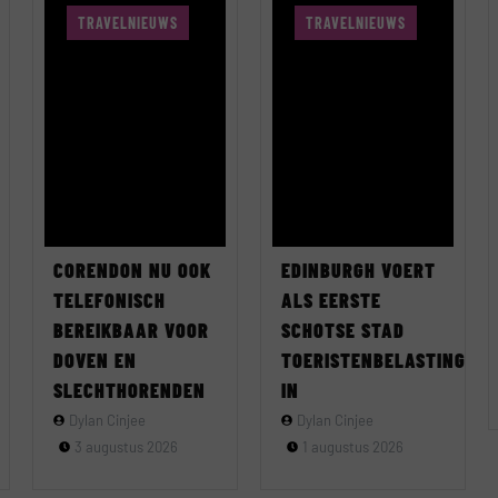
TRAVELNIEUWS
TRAVELNIEUWS
CORENDON NU OOK
EDINBURGH VOERT
TELEFONISCH
ALS EERSTE
BEREIKBAAR VOOR
SCHOTSE STAD
DOVEN EN
TOERISTENBELASTING
SLECHTHORENDEN
IN
Dylan Cinjee
Dylan Cinjee
3 augustus 2026
1 augustus 2026