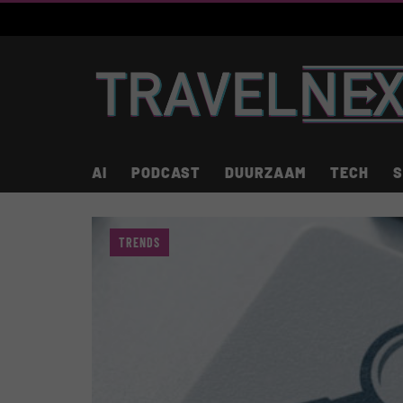
AI
PODCAST
DUURZAAM
TECH
S
TRENDS