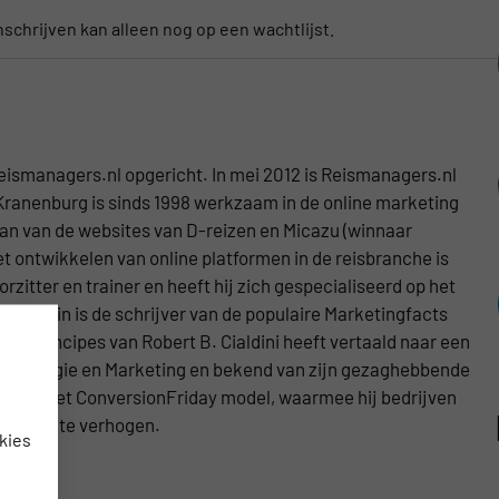
Inschrijven kan alleen nog op een wachtlijst.
eismanagers.nl opgericht. In mei 2012 is Reismanagers.nl
Kranenburg is sinds 1998 werkzaam in de online marketing
aan van de websites van D-reizen en Micazu (winnaar
t ontwikkelen van online platformen in de reisbranche is
zitter en trainer en heeft hij zich gespecialiseerd op het
. Martin is de schrijver van de populaire Marketingfacts
j de principes van Robert B. Cialdini heeft vertaald naar een
 Psychologie en Marketing en bekend van zijn gezaghebbende
ker van het ConversionFriday model, waarmee hij bedrijven
e omzet te verhogen.
kies