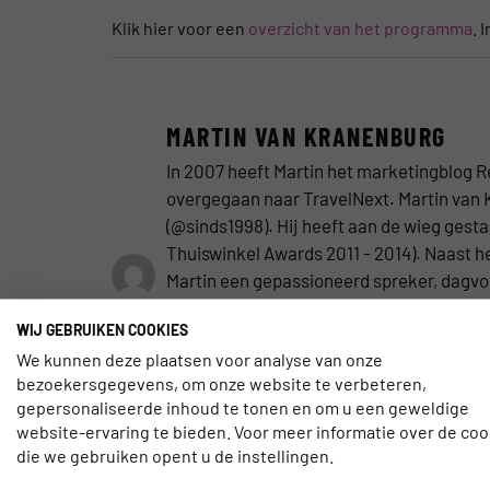
Klik hier voor een
overzicht van het programma
. 
MARTIN VAN KRANENBURG
In 2007 heeft Martin het marketingblog R
overgegaan naar TravelNext. Martin van 
(@sinds1998). Hij heeft aan de wieg gest
Thuiswinkel Awards 2011 - 2014). Naast he
Martin een gepassioneerd spreker, dagvoor
gebied van persuasive design en conversie
WIJ GEBRUIKEN COOKIES
whitepaper ‘online beïnvloeden’, waarin hi
We kunnen deze plaatsen voor analyse van onze
online omgeving. Cialdini is hoogleraar
bezoekersgegevens, om onze website te verbeteren,
boek ‘Influence‘. Ook is Martin de beden
gepersonaliseerde inhoud te tonen en om u een geweldige
helpt met structurele focus snel de onlin
website-ervaring te bieden. Voor meer informatie over de coo
die we gebruiken opent u de instellingen.