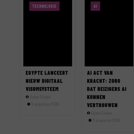
TECHNOLOGIE
AI
EGYPTE LANCEERT
AI ACT VAN
NIEUW DIGITAAL
KRACHT: ZORG
VISUMSYSTEEM
DAT REIZIGERS AI
KUNNEN
Dylan Cinjee
5 augustus 2026
VERTROUWEN
Dylan Cinjee
3 augustus 2026