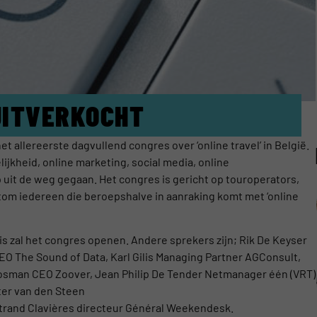
UITVERKOCHT
et allereerste dagvullend congres over ‘online travel’ in België.
jkheid, online marketing, social media, online
it de weg gegaan. Het congres is gericht op touroperators,
rtom iedereen die beroepshalve in aanraking komt met ‘online
s zal het congres openen. Andere sprekers zijn; Rik De Keyser
O The Sound of Data, Karl Gilis Managing Partner AGConsult,
 Bosman CEO Zoover, Jean Philip De Tender Netmanager één (VRT)
ter van den Steen
rand Clavières directeur Général Weekendesk.