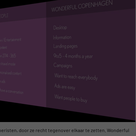
oeristen, door ze recht tegenover elkaar te zetten. Wonderful