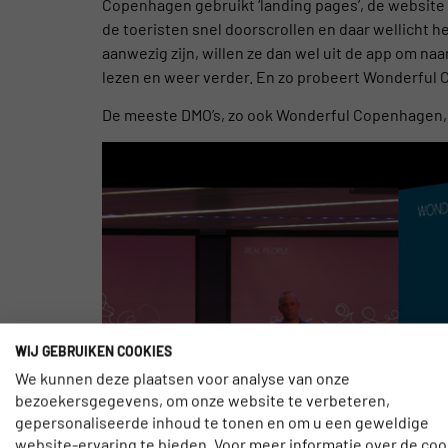
Copenhagen gebruikt ‘landing pages’, de website 
de toeristen snel doorscrollen en daar wellicht h
aanwezig zijn, willen ze dan wel uit de app om n
lezen en weer verder. En zo probeert Wonderful
De meeste DMO’s, zo ook Wonderful Copenhagen, 
WIJ GEBRUIKEN COOKIES
We kunnen deze plaatsen voor analyse van onze
bezoekersgegevens, om onze website te verbeteren,
gepersonaliseerde inhoud te tonen en om u een geweldige
website-ervaring te bieden. Voor meer informatie over de coo