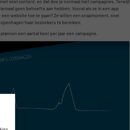
met veel content, en dat doe je normaal met campagnes. Terwijl
elemaal geen behoefte aan hebben. Vooral als ze in een app
aar een website toe te gaan? Ze willen een snapmoment, snel
 Copenhagen haar bezoekers te bereiken.
plannen een aantal keer per jaar een campagne.
kies