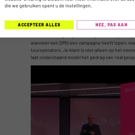
die we gebruiken opent u de instellingen.
ACCEPTEER ALLES
NEE, PAS AAN
Terwijl dat eigenlijk heel raar is, gekeken naar d
de bezoeker eigenlijk het hele jaar doorlopen. Zij
wanneer een DMO een campagne heeft lopen, maar h
touroperators. Je klant is niet alleen op het mome
laat onderstaand model het gedrag van ‘real people