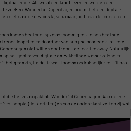
en digitaal einde. Als we al een krant lezen en we zien een
op te zoeken. Wonderful Copenhagen noemt het een digitale
illen niet naar de devices kijken, maar juist naar de mensen en
rends komen heel snel op, maar sommigen zijn ook heel snel
op trends inspelen en daardoor van hun pad naar een strategie
Copenhagen niet wilt en doet: don’t get carried away. Natuurlijk
 op het gebied van digitale ontwikkelingen, maar zolang er
 het geen zin. En dat is wat Thomas nadrukkelijk zegt: “it has
vent die het zo aanpakt als Wonderful Copenhagen. Aan de ene
 ‘real people’ (de toeristen) en aan de andere kant zetten zij wat