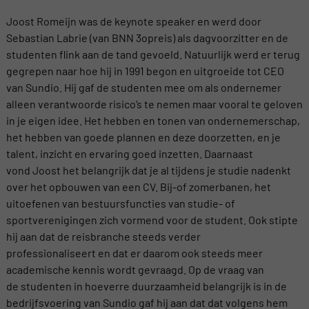
Joost Romeijn was de keynote speaker en werd door
Sebastian Labrie (van BNN 3opreis) als dagvoorzitter en de
studenten flink aan de tand gevoeld. Natuurlijk werd er terug
gegrepen naar hoe hij in 1991 begon en uitgroeide tot CEO
van Sundio. Hij gaf de studenten mee om als ondernemer
alleen verantwoorde risico’s te nemen maar vooral te geloven
in je eigen idee. Het hebben en tonen van ondernemerschap,
het hebben van goede plannen en deze doorzetten, en je
talent, inzicht en ervaring goed inzetten. Daarnaast
vond Joost het belangrijk dat je al tijdens je studie nadenkt
over het opbouwen van een CV. Bij-of zomerbanen, het
uitoefenen van bestuursfuncties van studie- of
sportverenigingen zich vormend voor de student. Ook stipte
hij aan dat de reisbranche steeds verder
professionaliseert en dat er daarom ook steeds meer
academische kennis wordt gevraagd. Op de vraag van
de studenten in hoeverre duurzaamheid belangrijk is in de
bedrijfsvoering van Sundio gaf hij aan dat dat volgens hem