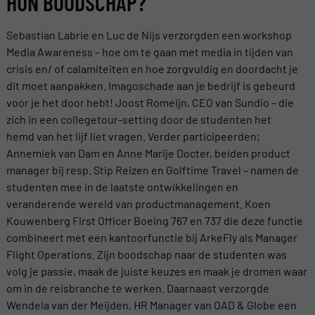
HUN BOODSCHAP?
Sebastian Labrie en Luc de Nijs verzorgden een workshop
Media Awareness – hoe om te gaan met media in tijden van
crisis en/ of calamiteiten en hoe zorgvuldig en doordacht je
dit moet aanpakken. Imagoschade aan je bedrijf is gebeurd
voor je het door hebt! Joost Romeijn, CEO van Sundio – die
zich in een collegetour-setting door de studenten het
hemd van het lijf liet vragen. Verder participeerden;
Annemiek van Dam en Anne Marije Docter, beiden product
manager bij resp. Stip Reizen en Golftime Travel – namen de
studenten mee in de laatste ontwikkelingen en
veranderende wereld van productmanagement. Koen
Kouwenberg First Officer Boeing 767 en 737 die deze functie
combineert met een kantoorfunctie bij ArkeFly als Manager
Flight Operations. Zijn boodschap naar de studenten was
volg je passie, maak de juiste keuzes en maak je dromen waar
om in de reisbranche te werken. Daarnaast verzorgde
Wendela van der Meijden, HR Manager van OAD & Globe een