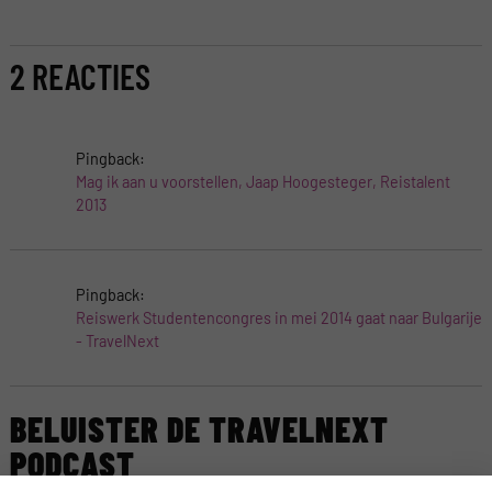
2 REACTIES
Pingback:
Mag ik aan u voorstellen, Jaap Hoogesteger, Reistalent
2013
Pingback:
Reiswerk Studentencongres in mei 2014 gaat naar Bulgarije
- TravelNext
BELUISTER DE TRAVELNEXT
PODCAST