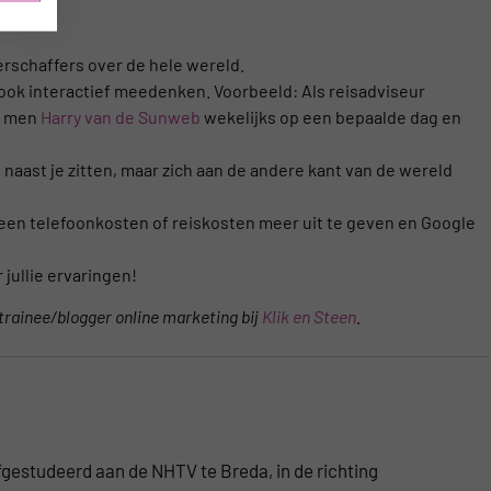
erschaffers over de hele wereld.
 ook interactief meedenken. Voorbeeld: Als reisadviseur
at men
Harry van de Sunweb
wekelijks op een bepaalde dag en
naast je zitten, maar zich aan de andere kant van de wereld
een telefoonkosten of reiskosten meer uit te geven en Google
 jullie ervaringen!
 trainee/blogger online marketing bij
Klik en Steen
.
fgestudeerd aan de NHTV te Breda, in de richting