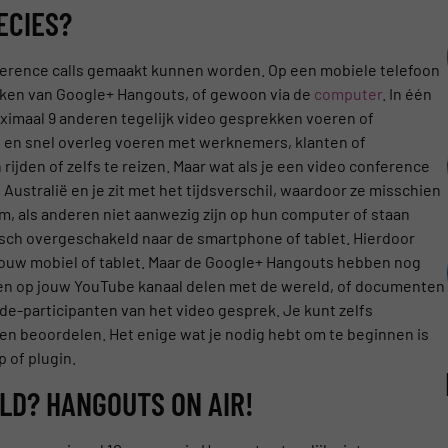
ECIES?
ference calls gemaakt kunnen worden. Op een mobiele telefoon
en van Google+ Hangouts, of gewoon via de
computer
. In één
aximaal 9 anderen tegelijk video gesprekken voeren of
 en snel overleg voeren met werknemers, klanten of
rijden of zelfs te reizen. Maar wat als je een video conference
ustralië en je zit met het tijdsverschil, waardoor ze misschien
em, als anderen niet aanwezig zijn op hun computer of staan
isch overgeschakeld naar de smartphone of tablet. Hierdoor
p jouw mobiel of tablet. Maar de Google+ Hangouts hebben nog
 en op jouw YouTube kanaal delen met de wereld, of documenten
de-participanten van het video gesprek. Je kunt zelfs
n beoordelen. Het enige wat je nodig hebt om te beginnen is
 of plugin.
LD? HANGOUTS ON AIR!