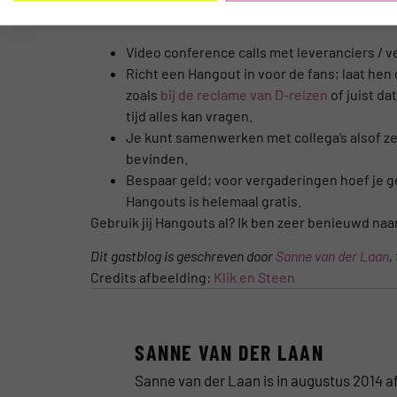
REISBRANCHE?
Video conference calls met leveranciers / v
Richt een Hangout in voor de fans; laat hen
zoals
bij de reclame van D-reizen
of juist d
tijd alles kan vragen.
Je kunt samenwerken met collega’s alsof ze 
bevinden.
Bespaar geld; voor vergaderingen hoef je g
Hangouts is helemaal gratis.
Gebruik jij Hangouts al? Ik ben zeer benieuwd naar
Dit gastblog is geschreven door
Sanne van der Laan
,
Credits afbeelding:
Klik en Steen
SANNE VAN DER LAAN
Sanne van der Laan is in augustus 2014 a