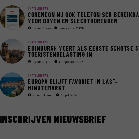
TRAVELNIEUWS
CORENDON NU OOK TELEFONISCH BEREIKB
VOOR DOVEN EN SLECHTHORENDEN
Dylan Cinjee
3 augustus 2026
TRAVELNIEUWS
EDINBURGH VOERT ALS EERSTE SCHOTSE 
TOERISTENBELASTING IN
Dylan Cinjee
1 augustus 2026
TRAVELNIEUWS
EUROPA BLIJFT FAVORIET IN LAST-
MINUTEMARKT
Sharon Evers
30 juli 2026
INSCHRIJVEN NIEUWSBRIEF